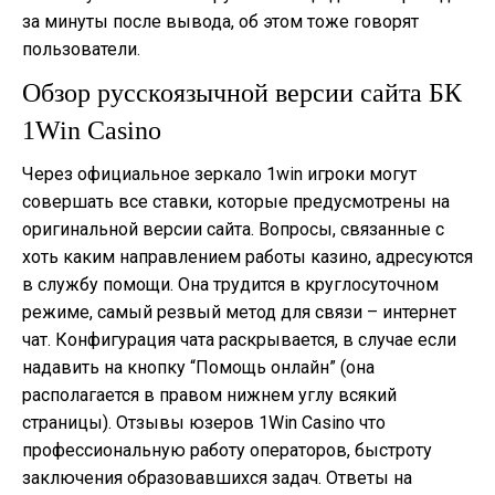
за минуты после вывода, об этом тоже говорят
пользователи.
Обзор русскоязычной версии сайта БК
1Win Casino
Через официальное зеркало 1win игроки могут
совершать все ставки, которые предусмотрены на
оригинальной версии сайта. Вопросы, связанные с
хоть каким направлением работы казино, адресуются
в службу помощи. Она трудится в круглосуточном
режиме, самый резвый метод для связи – интернет
чат. Конфигурация чата раскрывается, в случае если
надавить на кнопку “Помощь онлайн” (она
располагается в правом нижнем углу всякий
страницы). Отзывы юзеров 1Win Casino что
профессиональную работу операторов, быстроту
заключения образовавшихся задач. Ответы на