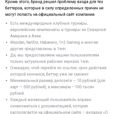
Кроме этого, бренд решил проблему входа для тех
беттеров, которые в силу определенных причин не
могут попасть на официальный сайт компании.
Есть международные клубные турниры,
европейские чемпионаты и турниры из Северной
Америки и Азии.
Wazdan, NetEnt, Habanero, 1×2 Gaming и многие
другие представлены в 1win.
Да, мы предоставляем нашим пользователям
только актуальное рабочее зеркало 1win.
Очевидно, чтоб перейти по ссылке, срок действия
которой кончился, беттер уже не сможет.
Минимальный размер депозита — 10 рублей (для
карт — 500 рублей), а максимум —100 тысяч
рублей.
Каждый желающий пользователь вправе
ознакомиться с документацией, которая
располагается на официальном сайте – вкладка «О