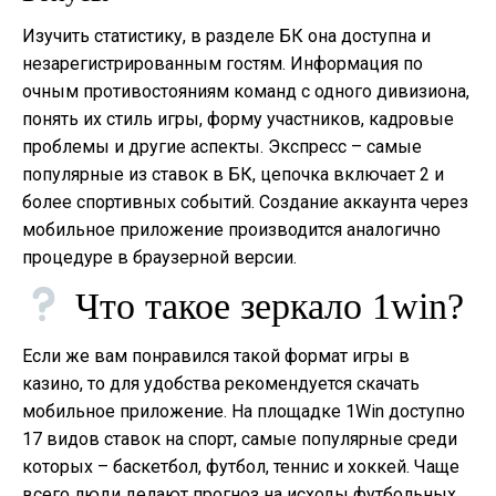
Изучить статистику, в разделе БК она доступна и
незарегистрированным гостям. Информация по
очным противостояниям команд с одного дивизиона,
понять их стиль игры, форму участников, кадровые
проблемы и другие аспекты. Экспресс – самые
популярные из ставок в БК, цепочка включает 2 и
более спортивных событий. Создание аккаунта через
мобильное приложение производится аналогично
процедуре в браузерной версии.
Что такое зеркало 1win?
Если же вам понравился такой формат игры в
казино, то для удобства рекомендуется скачать
мобильное приложение. На площадке 1Win доступно
17 видов ставок на спорт, самые популярные среди
которых – баскетбол, футбол, теннис и хоккей. Чаще
всего люди делают прогноз на исходы футбольных