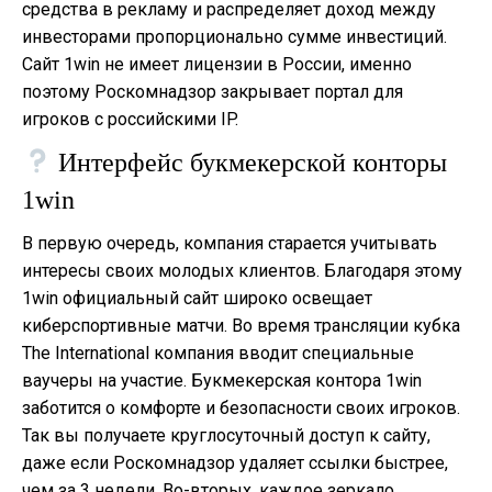
средства в рекламу и распределяет доход между
инвесторами пропорционально сумме инвестиций.
Сайт 1win не имеет лицензии в России, именно
поэтому Роскомнадзор закрывает портал для
игроков с российскими IP.
Интерфейс букмекерской конторы
1win
В первую очередь, компания старается учитывать
интересы своих молодых клиентов. Благодаря этому
1win официальный сайт широко освещает
киберспортивные матчи. Во время трансляции кубка
The International компания вводит специальные
ваучеры на участие. Букмекерская контора 1win
заботится о комфорте и безопасности своих игроков.
Так вы получаете круглосуточный доступ к сайту,
даже если Роскомнадзор удаляет ссылки быстрее,
чем за 3 недели. Во-вторых, каждое зеркало