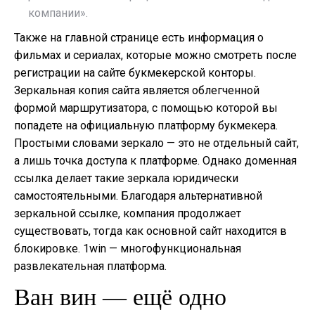
компании».
Также на главной странице есть информация о
фильмах и сериалах, которые можно смотреть после
регистрации на сайте букмекерской конторы.
Зеркальная копия сайта является облегченной
формой маршрутизатора, с помощью которой вы
попадете на официальную платформу букмекера.
Простыми словами зеркало — это не отдельный сайт,
а лишь точка доступа к платформе. Однако доменная
ссылка делает такие зеркала юридически
самостоятельными. Благодаря альтернативной
зеркальной ссылке, компания продолжает
существовать, тогда как основной сайт находится в
блокировке. 1win — многофункциональная
развлекательная платформа.
Ван вин — ещё одно