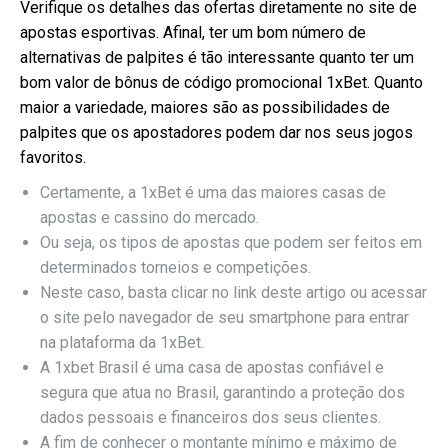
Verifique os detalhes das ofertas diretamente no site de
apostas esportivas. Afinal, ter um bom número de
alternativas de palpites é tão interessante quanto ter um
bom valor de bônus de código promocional 1xBet. Quanto
maior a variedade, maiores são as possibilidades de
palpites que os apostadores podem dar nos seus jogos
favoritos.
Certamente, a 1xBet é uma das maiores casas de
apostas e cassino do mercado.
Ou seja, os tipos de apostas que podem ser feitos em
determinados torneios e competições.
Neste caso, basta clicar no link deste artigo ou acessar
o site pelo navegador de seu smartphone para entrar
na plataforma da 1xBet.
A 1xbet Brasil é uma casa de apostas confiável e
segura que atua no Brasil, garantindo a proteção dos
dados pessoais e financeiros dos seus clientes.
A fim de conhecer o montante mínimo e máximo de