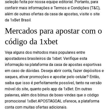
seleção feita por nossa equipe editorial. Portanto, para
conferir mais informações e Termos e Condições (T&C),
além de outras ofertas da casa de apostas, visite o site
da 1xBet Brasil.
Mercados para apostar com o
código da 1xbet
Veja alguns dos métodos mais populares entre
apostadores brasileiros da 1xbet. Verifique esta
informação na plataforma da casa de apostas esportivas
em caso de dúvidas. Deseja abrir conta, fazer depósitos e
saques, ativar promoções e apostar pelo celular? Então,
saiba que isso é perfeitamente possível, tanto na versão
móvel do site, quanto pelo app da 1xBet. Em outras
palavras, além dos bônus de boas-vindas que o código
promocional 1xBet APOSTAGOAL oferece, a plataforma
conta com muitas ofertas adicionais.