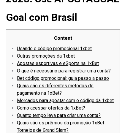
Goal com Brasil
Content
Usando o código promocional 1xbet
Outras promoções da 1xbet
Apostas esportivas e eSports na 1xBet
O que é necessário para registrar uma conta?
Bet código promocional: guia passo a passo
Quais são os diferentes métodos de
pagamento na 1xBet?
Mercados para apostar com o código da 1xbet
Como acessar ofertas da 1xBet?
Quanto tempo leva para criar uma conta?
Quais são os prêmios da promoção 1xBet
Torneios de Grand Slam?