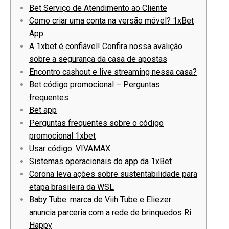
Bet Serviço de Atendimento ao Cliente
Como criar uma conta na versão móvel? 1xBet
App
A 1xbet é confiável! Confira nossa avalição
sobre a segurança da casa de apostas
Encontro cashout e live streaming nessa casa?
Bet código promocional – Perguntas
frequentes
Bet app
Perguntas frequentes sobre o código
promocional 1xbet
Usar código: VIVAMAX
Sistemas operacionais do app da 1xBet
Corona leva ações sobre sustentabilidade para
etapa brasileira da WSL
Baby Tube: marca de Viih Tube e Eliezer
anuncia parceria com a rede de brinquedos Ri
Happy