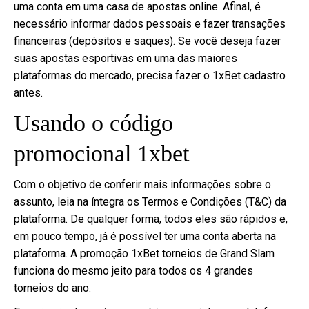
uma conta em uma casa de apostas online. Afinal, é
necessário informar dados pessoais e fazer transações
financeiras (depósitos e saques). Se você deseja fazer
suas apostas esportivas em uma das maiores
plataformas do mercado, precisa fazer o 1xBet cadastro
antes.
Usando o código
promocional 1xbet
Com o objetivo de conferir mais informações sobre o
assunto, leia na íntegra os Termos e Condições (T&C) da
plataforma. De qualquer forma, todos eles são rápidos e,
em pouco tempo, já é possível ter uma conta aberta na
plataforma. A promoção 1xBet torneios de Grand Slam
funciona do mesmo jeito para todos os 4 grandes
torneios do ano.