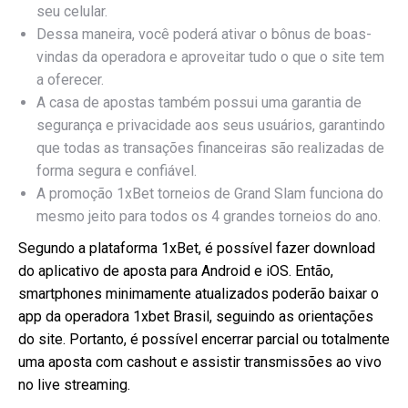
seu celular.
Dessa maneira, você poderá ativar o bônus de boas-
vindas da operadora e aproveitar tudo o que o site tem
a oferecer.
A casa de apostas também possui uma garantia de
segurança e privacidade aos seus usuários, garantindo
que todas as transações financeiras são realizadas de
forma segura e confiável.
A promoção 1xBet torneios de Grand Slam funciona do
mesmo jeito para todos os 4 grandes torneios do ano.
Segundo a plataforma 1xBet, é possível fazer download
do aplicativo de aposta para Android e iOS. Então,
smartphones minimamente atualizados poderão baixar o
app da operadora 1xbet Brasil, seguindo as orientações
do site. Portanto, é possível encerrar parcial ou totalmente
uma aposta com cashout e assistir transmissões ao vivo
no live streaming.