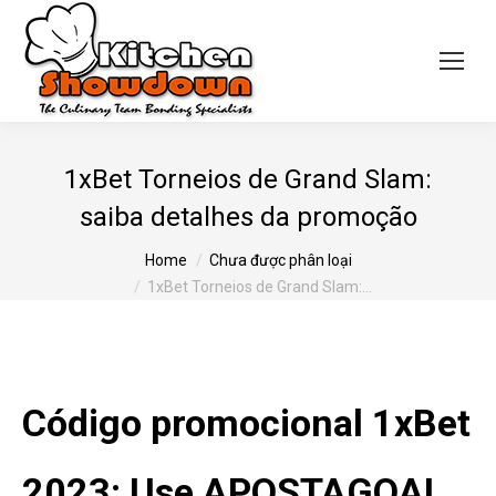
1xBet Torneios de Grand Slam:
saiba detalhes da promoção
You are here:
Home
Chưa được phân loại
1xBet Torneios de Grand Slam:…
Código promocional 1xBet
2023: Use APOSTAGOAL