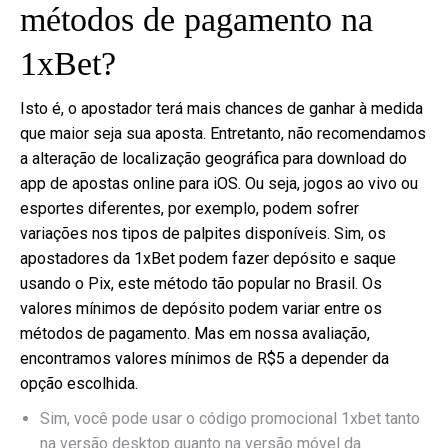
métodos de pagamento na
1xBet?
Isto é, o apostador terá mais chances de ganhar à medida
que maior seja sua aposta. Entretanto, não recomendamos
a alteração de localização geográfica para download do
app de apostas online para iOS. Ou seja, jogos ao vivo ou
esportes diferentes, por exemplo, podem sofrer
variações nos tipos de palpites disponíveis. Sim, os
apostadores da 1xBet podem fazer depósito e saque
usando o Pix, este método tão popular no Brasil. Os
valores mínimos de depósito podem variar entre os
métodos de pagamento. Mas em nossa avaliação,
encontramos valores mínimos de R$5 a depender da
opção escolhida.
Sim, você pode usar o código promocional 1xbet tanto
na versão desktop quanto na versão móvel da