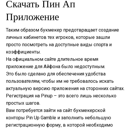
Скачать Пин Ап
Приложение
Таким образом букмекер предотвращает создание
личных кабинетов тех игроков, которые зашли
просто посмотреть на доступные виды спорта и
коэффициенты.
На официальном сайте длительное время
приложение для Айфона было недоступным.
Это было сделано для обеспечения удобства
пользователям, чтобы им не требовалось искать
актуальную версию приложения на сторонних сайтах.
Регистрация на Pinup – это всего лишь несколько
простых шагов.
Вам потребуется зайти на сайт букмекерской
конторы Pin Up Gamble и заполнить небольшую
регистрационную форму, в которой необходимо