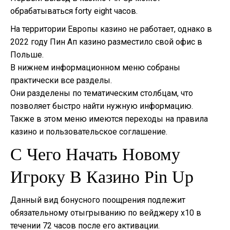
обрабатываться forty eight часов.
На территории Европы казино не работает, однако в
2022 году Пин Ап казино разместило свой офис в
Польше.
В нижнем информационном меню собраны
практически все разделы.
Они разделены по тематическим столбцам, что
позволяет быстро найти нужную информацию.
Также в этом меню имеются переходы на правила
казино и пользовательское соглашение.
С Чего Начать Новому
Игроку В Казино Pin Up
Данный вид бонусного поощрения подлежит
обязательному отыгрыванию по вейджеру х10 в
течении 72 часов после его активации.