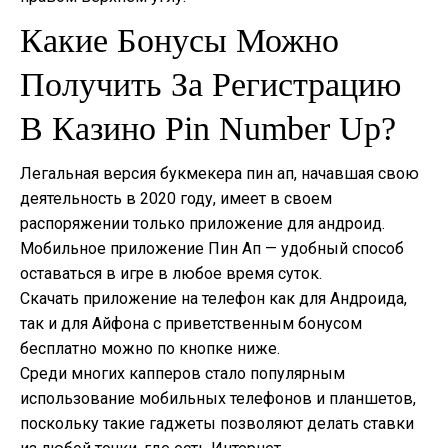
Какие Бонусы Можно
Получить За Регистрацию
В Казино Pin Number Up?
Легальная версия букмекера пин ап, начавшая свою
деятельность в 2020 году, имеет в своем
распоряжении только приложение для андроид.
Мобильное приложение Пин Ап — удобный способ
оставаться в игре в любое время суток.
Скачать приложение на телефон как для Андроида,
так и для Айфона с приветственным бонусом
бесплатно можно по кнопке ниже.
Среди многих капперов стало популярным
использование мобильных телефонов и планшетов,
поскольку такие гаджеты позволяют делать ставки