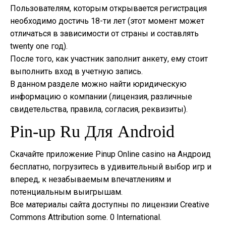
Пользователям, которым открывается регистрация
необходимо достичь 18-ти лет (этот момент может
отличаться в зависимости от страны и составлять
twenty one год).
После того, как участник заполнит анкету, ему стоит
выполнить вход в учетную запись.
В данном разделе можно найти юридическую
информацию о компании (лицензия, различные
свидетельства, правила, согласия, реквизиты).
Pin-up Ru Для Android
Скачайте приложение Pinup Online casino на Андроид
бесплатно, погрузитесь в удивительный выбор игр и
вперед, к незабываемым впечатлениям и
потенциальным выигрышам.
Все материалы сайта доступны по лицензии Creative
Commons Attribution some. 0 International.