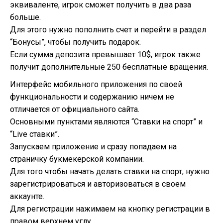
эквиваленте, игрок сможет получить в два раза
больше.
Для этого нужно пополнить счет и перейти в раздел
“Бонусы”, чтобы получить подарок.
Если сумма депозита превышает 10$, игрок также
получит дополнительные 250 бесплатные вращения.
Интерфейс мобильного приложения по своей
функциональности и содержанию ничем не
отличается от официального сайта.
Основными пунктами являются “Ставки на спорт” и
“Live ставки”.
Запускаем приложение и сразу попадаем на
страничку букмекерской компании.
Для того чтобы начать делать ставки на спорт, нужно
зарегистрироваться и авторизоваться в своем
аккаунте.
Для регистрации нажимаем на кнопку регистрации в
правом верхнем углу.