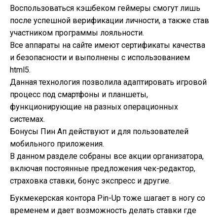
Воспользоваться кэшбеком геймеры смогут лишь
после успешной верификации личности, а также став
участником программы лояльности.
Все аппараты на сайте имеют сертификаты качества
и безопасности и выполнены с использованием
html5.
Данная технология позволила адаптировать игровой
процесс под смартфоны и планшеты,
функционирующие на разных операционных
системах.
Бонусы Пин Ап действуют и для пользователей
мобильного приложения.
В данном разделе собраны все акции организатора,
включая постоянные предложения чек-редактор,
страховка ставки, бонус экспресс и другие.
Букмекерская контора Pin-Up тоже шагает в ногу со
временем и дает возможность делать ставки где