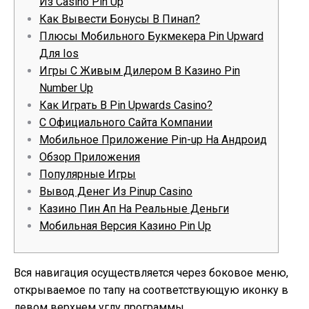
Из Casino Pin Up
Как Вывести Бонусы В Пинап?
Плюсы Мобильного Букмекера Pin Upward
Для Ios
Игры С Живым Дилером В Казино Pin
Number Up
Как Играть В Pin Upwards Casino?
С Официального Сайта Компании
Мобильное Приложение Pin-up На Андроид
Обзор Приложения
Популярные Игры
Вывод Денег Из Pinup Casino
Казино Пин Ап На Реальные Деньги
Мобильная Версия Казино Pin Up
Вся навигация осуществляется через боковое меню,
открываемое по тапу на соответствующую иконку в
левом верхнем углу программы.