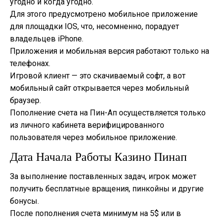
угодно и когда угодно.
Для этого предусмотрено мобильное приложение
для площадки IOS, что, несомненно, порадует
владельцев iPhone.
Приложения и мобильная версия работают только на
телефонах.
Игровой клиент — это скачиваемый софт, а вот
мобильный сайт открывается через мобильный
браузер.
Пополнение счета на Пин-Ап осуществляется только
из личного кабинета верифицированного
пользователя через мобильное приложение.
Дата Начала Работы Казино Пинап
За выполнение поставленных задач, игрок может
получить бесплатные вращения, пинкойны и другие
бонусы.
После пополнения счета минимум на 5$ или в