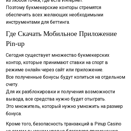
из любой точки, где есть Интернет.
Поэтому букмекерские конторы стремятся
обеспечить всех желающих необходимыми
инструментами для беттинга.
Где Скачать Мобильное Приложение
Pin-up
Сегодня существует множество букмекерских
контор, которые принимают ставки на спорт в
режиме онлайн через сайт или приложение.
Все полученные бонусы будут копиться на отдельном
счету.
Для их разблокировки и получения возможности
вывода, все средства нужно будет отыграть.
Это множитель, который нужно умножить на размер
бонуса.
Кроме того, безопасность транзакций в Pinup Casino