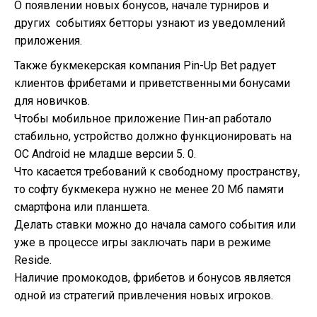
О появлении новых бонусов, начале турниров и
других событиях бетторы узнают из уведомлений
приложения.
Также букмекерская компания Pin-Up Bet радует
клиентов фрибетами и приветственными бонусами
для новичков.
Чтобы мобильное приложение Пин-ап работало
стабильно, устройство должно функционировать на
ОС Android не младше версии 5. 0.
Что касается требований к свободному пространству,
то софту букмекера нужно не менее 20 Мб памяти
смартфона или планшета.
Делать ставки можно до начала самого события или
уже в процессе игры заключать пари в режиме
Reside.
Наличие промокодов, фрибетов и бонусов является
одной из стратегий привлечения новых игроков.