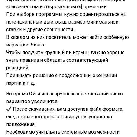
классическом и современном оформлении.
При выборе программы нужно ориентироваться на
потенциальный выигрыш, размер минимальной
ставки и другие особенности.
В каждом из них посетитель может найти особенную
вариацию бинго.
Чтобы получить крупный выигрыш, важно хорошо
знать правила и обладать соответствующей
реакцией.
Принимать решение о продолжении, окончании
партии и т. д.
Во время ОИ и иных крупных соревнований число
вариантов увеличится.
После скачивания, вам доступен файл формата.
exe, открыв который, активируется установка
приложения.
Необходимо учитывать системные возможности