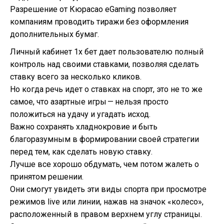
Разрешение от Кюрасао eGaming позволяет
компаниям проводить тиражи без оформления
дополнительных бумаг.
Личный кабинет 1х бет дает пользователю полный
контроль над своими ставками, позволяя сделать
ставку всего за несколько кликов.
Но когда речь идет о ставках на спорт, это не то же
самое, что азартные игры — нельзя просто
положиться на удачу и угадать исход.
Важно сохранять хладнокровие и быть
благоразумным в формировании своей стратегии
перед тем, как сделать новую ставку.
Лучше все хорошо обдумать, чем потом жалеть о
принятом решении.
Они смогут увидеть эти виды спорта при просмотре
режимов live или линии, нажав на значок «колесо»,
расположенный в правом верхнем углу страницы.