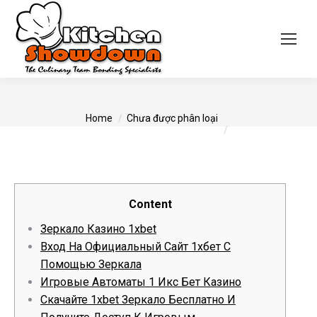
You are here:
Home
Chưa được phân loại
Content
Зеркало Казино 1xbet
Вход На Официальный Сайт 1хбет С
Помощью Зеркала
Игровые Автоматы 1 Икс Бет Казино
Скачайте 1xbet Зеркало Бесплатно И