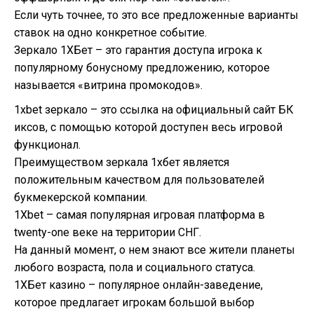
Если чуть точнее, то это все предложенные варианты
ставок на одно конкретное событие.
Зеркало 1ХБет – это гарантия доступа игрока к
популярному бонусному предложению, которое
называется «витрина промокодов».
1xbet зеркало – это ссылка на официальный сайт БК
иксов, с помощью которой доступен весь игровой
функционал.
Преимуществом зеркала 1хбет является
положительным качеством для пользователей
букмекерской компании.
1Хbet – самая популярная игровая платформа в
twenty-one веке на территории СНГ.
На данный момент, о нем знают все жители планеты
любого возраста, пола и социального статуса.
1ХБет казино – популярное онлайн-заведение,
которое предлагает игрокам большой выбор