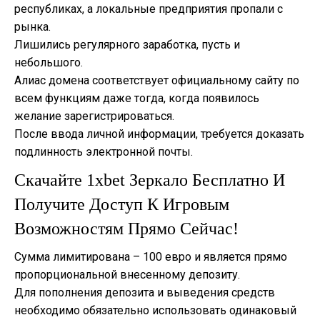
республиках, а локальные предприятия пропали с
рынка.
Лишились регулярного заработка, пусть и
небольшого.
Алиас домена соответствует официальному сайту по
всем функциям даже тогда, когда появилось
желание зарегистрироваться.
После ввода личной информации, требуется доказать
подлинность электронной почты.
Скачайте 1xbet Зеркало Бесплатно И
Получите Доступ К Игровым
Возможностям Прямо Сейчас!
Сумма лимитирована – 100 евро и является прямо
пропорциональной внесенному депозиту.
Для пополнения депозита и выведения средств
необходимо обязательно использовать одинаковый