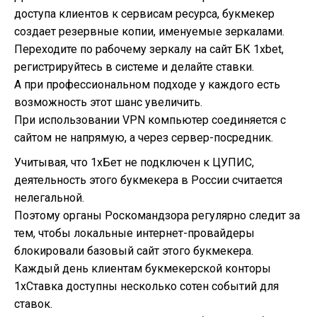
доступа клиентов к сервисам ресурса, букмекер
создает резервные копии, именуемые зеркалами.
Переходите по рабочему зеркалу на сайт БК 1xbet,
регистрируйтесь в системе и делайте ставки.
А при профессиональном подходе у каждого есть
возможность этот шанс увеличить.
При использовании VPN компьютер соединяется с
сайтом не напрямую, а через сервер-посредник.
Учитывая, что 1хБет не подключен к ЦУПИС,
деятельность этого букмекера в России считается
нелегальной.
Поэтому органы Роскомандзора регулярно следит за
тем, чтобы локальные интернет-провайдеры
блокировали базовый сайт этого букмекера.
Каждый день клиентам букмекерской конторы
1хСтавка доступны несколько сотен событий для
ставок.