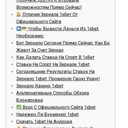
Получите Доступ К Игровым
Возможностям Прямо Сейчас!
Отличия Зеркала 1хбет От
Официального Сайта
Чтобы Вывести Деньги Из 1xbet,
Необходимо:
Бет Зеркало Сегодня Прямо Сейчас: Как Бк
Живут За Счет Зеркал
Как Делать Ставки На Спорт В 1хбет
Ставки На Спорт На Зеркале 1xbet
Сегодняшние Результаты Ставок На
Зеркало 1xbet: Проверьте Свою Удачу!
Зеркало Казино 1xbet
Альтернативные Способы Обхода
Блокировки
Вход С Официального Сайта 1xbet
Надежен Ли Букмекер 1xbet
Скачать 1xbet На Андроид