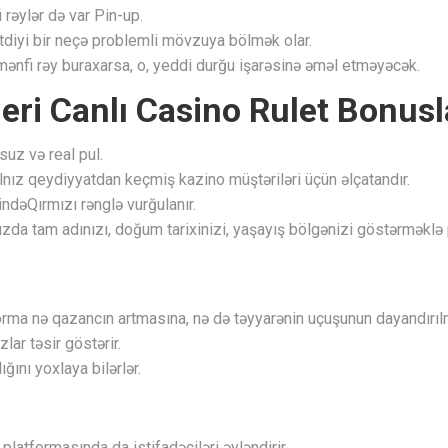
rəylər də var Pin-up.
etdiyi bir neçə problemli mövzuya bölmək olar.
nfi rəy buraxarsa, o, yeddi durğu işarəsinə əməl etməyəcək.
leri Canlı Casino Rulet Bonus
suz və real pul.
 yalnız qeydiyyatdan keçmiş kazino müştəriləri üçün əlçatandır.
dəQırmızı rənglə vurğulanır.
a tam adınızı, doğum tarixinizi, yaşayış bölgənizi göstərməklə p
orma nə qazancın artmasına, nə də təyyarənin uçuşunun dayandırıl
ar təsir göstərir.
ğını yoxlaya bilərlər.
latformasında da istifadəçiləri əyləndirir.