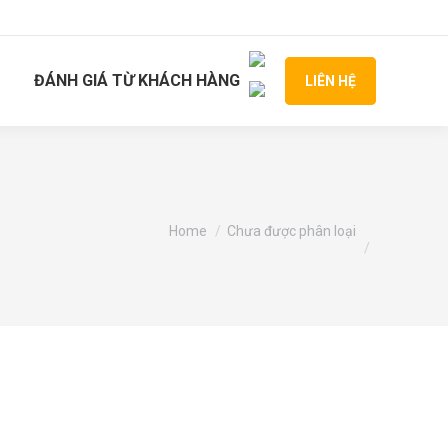
ĐÁNH GIÁ TỪ KHÁCH HÀNG
LIÊN HỆ
You are here:
Home
Chưa được phân loại