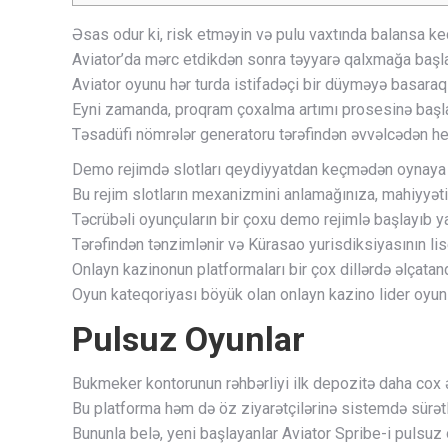
Əsas odur ki, risk etməyin və pulu vaxtında balansa ke
Aviator’da mərc etdikdən sonra təyyarə qalxmağa başla
Aviator oyunu hər turda istifadəçi bir düyməyə basaraq
Eyni zamanda, proqram çoxalma artımı prosesinə başla
Təsadüfi nömrələr generatoru tərəfindən əvvəlcədən he
Demo rejimdə slotları qeydiyyatdan keçmədən oynaya b
Bu rejim slotların mexanizmini anlamağınıza, mahiyyət
Təcrübəli oyunçuların bir çoxu demo rejimlə başlayıb yav
Tərəfindən tənzimlənir və Kürasao yurisdiksiyasının lis
Onlayn kazinonun platformaları bir çox dillərdə əlçatand
Oyun kateqoriyası böyük olan onlayn kazino lider oyun 
Pulsuz Oyunlar
Bukmeker kontorunun rəhbərliyi ilk depozitə daha cox 
Bu platforma həm də öz ziyarətçilərinə sistemdə sürətl
Bununla belə, yeni başlayanlar Aviator Spribe-i pulsuz o