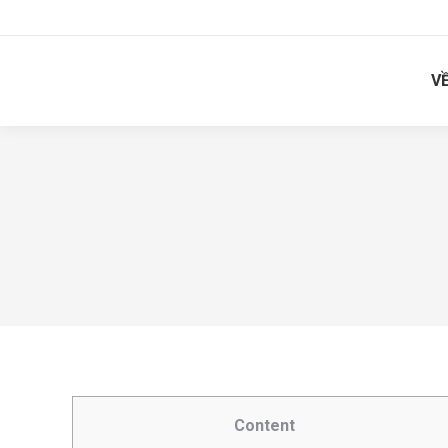
V
Content