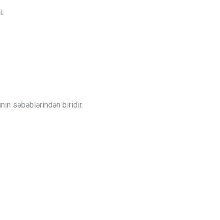
.
ın səbəblərindən biridir.