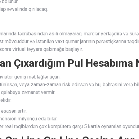
 bölünür.
ap əvvəlində qırılacaq.
nlarında təcrübəsindən asılı olmayaraq, mərclər yerləşdirə və sürət
t mövcuddur və istənilən vaxt qumar janrının pərəstişkarına təqdim
ra virtual təyyarə qalxmağa başlayır.
an Çıxardığım Pul Hesabıma 
viator geniş məbləğlər üçün.
ürürsən, veya zaman-zaman risk edirsən və bu, bəhrəsini verə bil
 qələbəyə zəmanət vermir.
lidir.
əsasən artır.
ension milyonçu edə bilər.
er real rəqiblərdən çox kompüterə qarşı 5 kartla oynanılan oyundur