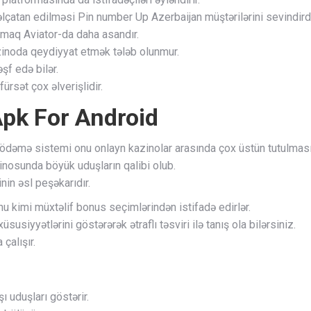
çatan edilməsi Pin number Up Azerbaijan müştərilərini sevindirdi
lmaq Aviator-da daha asandır.
zinoda qeydiyyat etmək tələb olunmur.
f edə bilər.
ürsət çox əlverişlidir.
pk For Android
ödəmə sistemi onu onlayn kazinolar arasında çox üstün tutulmasın
nosunda böyük uduşların qalibi olub.
nin əsl peşəkarıdır.
u kimi müxtəlif bonus seçimlərindən istifadə edirlər.
siyyətlərini göstərərək ətraflı təsviri ilə tanış ola bilərsiniz.
çalışır.
şı uduşları göstərir.