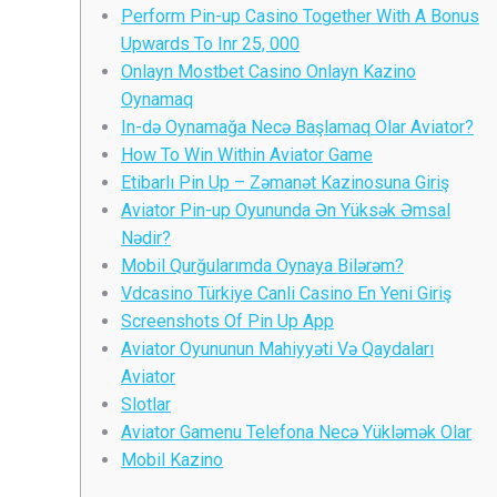
Perform Pin-up Casino Together With A Bonus
Upwards To Inr 25, 000
Onlayn Mostbet Casino Onlayn Kazino
Oynamaq
In-də Oynamağa Necə Başlamaq Olar Aviator?
How To Win Within Aviator Game
Etibarlı Pin Up – Zəmanət Kazinosuna Giriş
Aviator Pin-up Oyununda Ən Yüksək Əmsal
Nədir?
Mobil Qurğularımda Oynaya Bilərəm?
Vdcasino Türkiye Canli Casino En Yeni Giriş
Screenshots Of Pin Up App
Aviator Oyununun Mahiyyəti Və Qaydaları
Aviator
Slotlar
Aviator Gamenu Telefona Necə Yükləmək Olar
Mobil Kazino