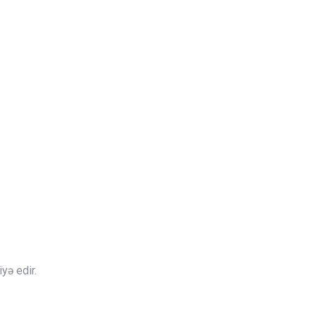
yə edir.