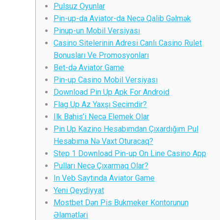
Pulsuz Oyunlar
Pin-up-da Aviator-da Necə Qalib Gəlmək
Pinup-un Mobil Versiyası
Casino Sitelerinin Adresi Canlı Casino Rulet
Bonusları Ve Promosyonları
Bet-də Aviator Game
Pin-up Casino Mobil Versiyası
Download Pin Up Apk For Android
Flag Up Az Yaxşı Seçimdir?
Ilk Bahis’i Necə Elemek Olar
Pin Up Kazino Hesabımdan Çıxardığım Pul
Hesabıma Nə Vaxt Oturacaq?
Step 1 Download Pin-up On Line Casino App
Pulları Necə Çıxarmaq Olar?
In Veb Saytında Aviator Game
Yeni Qeydiyyat
Mostbet Dən Pis Bukmeker Kontorunun
Əlamətləri