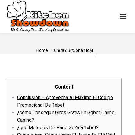
You are here:
Home
Chưa được phân loại
Content
Conclusión – Aprovecha Al Máximo El Código
Promocional De 1xbet
¿cómo Conseguir Giros Gratis En Ggbet Online
Casino?
¿qué Métodos De Pago Se?ala 1xbet?