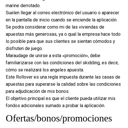
marine derrotado.
Suelen llegar al correo electrónico del usuario o aparecer
en la pantalla de inicio cuando se enciende la aplicación.
Se podra considerar como mi de las viviendas de
apuestas más generosas, ya o qual la empresa hace todo
lo posible para que sus clientes se sientan cómodos y
disfruten de juego.
Maraudage de unirse a esta «promoción», debe
familiarizarse con las condiciones del skidding, es decir,
cómo se realizará los angeles apuesta.
Este Rollover es una regla impuesta durante las casas de
apuestas para superarse la calidad sobre las condiciones
para adjudicación de mis bonos.
El objetivo principal es que el cliente pueda utilizar mis
fondos adicionales sumado a probar la aplicación.
Ofertas/bonos/promociones