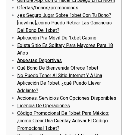
Gamble App: Cómo Hacer El Juego En El Móvil
Ofertas/bonos/promociones
¿es Seguro Jugar Sobre 1xbet Con Tu Bono?
[newline]¿cómo Puedo Retirar Las Ganancias
Del Bono De 1xbet?
Aplicación Pra Móvil De 1xbet Casino
Exista Sitio Es Solitary Para Mayores Para 18
Años
Apuestas Deportivas
Qué Bono De Bienvenida Ofrece 1xbet
No Puedo Tener Al Sitio Internet Y A Una
Aplicación De 1xbet, ¿qué Puedo Llevar
Adelante?
Acciones, Servicios Con Opciones Disponibles
Licencia De Operaciones
Código Promocional De 1xbet Para México:
¿cómo Crear Una Cuentay Activar El Código
Promocional 1xbet?