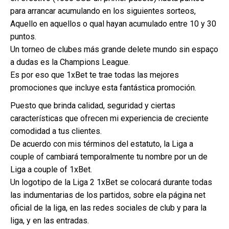
para arrancar acumulando en los siguientes sorteos,
Aquello en aquellos o qual hayan acumulado entre 10 y 30
puntos.
Un torneo de clubes más grande delete mundo sin espaço
a dudas es la Champions League.
Es por eso que 1xBet te trae todas las mejores
promociones que incluye esta fantástica promoción.
Puesto que brinda calidad, seguridad y ciertas
características que ofrecen mi experiencia de creciente
comodidad a tus clientes.
De acuerdo con mis términos del estatuto, la Liga a
couple of cambiará temporalmente tu nombre por un de
Liga a couple of 1xBet.
Un logotipo de la Liga 2 1xBet se colocará durante todas
las indumentarias de los partidos, sobre ela página net
oficial de la liga, en las redes sociales de club y para la
liga, y en las entradas.