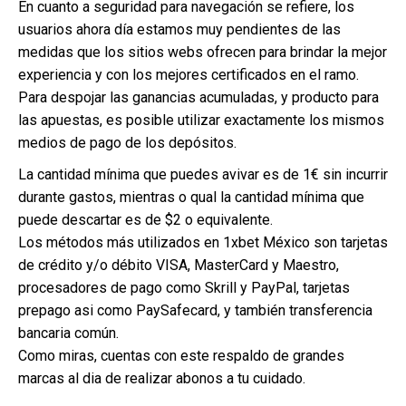
En cuanto a seguridad para navegación se refiere, los
usuarios ahora día estamos muy pendientes de las
medidas que los sitios webs ofrecen para brindar la mejor
experiencia y con los mejores certificados en el ramo.
Para despojar las ganancias acumuladas, y producto para
las apuestas, es posible utilizar exactamente los mismos
medios de pago de los depósitos.
La cantidad mínima que puedes avivar es de 1€ sin incurrir
durante gastos, mientras o qual la cantidad mínima que
puede descartar es de $2 o equivalente.
Los métodos más utilizados en 1xbet México son tarjetas
de crédito y/o débito VISA, MasterCard y Maestro,
procesadores de pago como Skrill y PayPal, tarjetas
prepago asi como PaySafecard, y también transferencia
bancaria común.
Como miras, cuentas con este respaldo de grandes
marcas al dia de realizar abonos a tu cuidado.