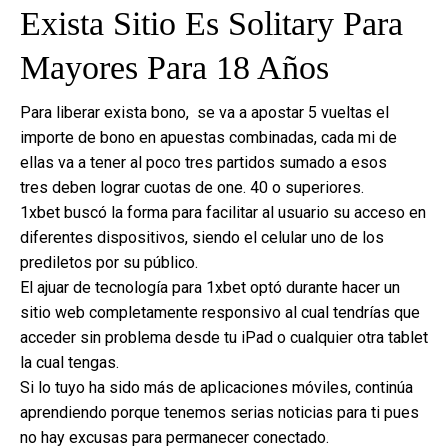
Exista Sitio Es Solitary Para
Mayores Para 18 Años
Para liberar exista bono, se va a apostar 5 vueltas el
importe de bono en apuestas combinadas, cada mi de
ellas va a tener al poco tres partidos sumado a esos
tres deben lograr cuotas de one. 40 o superiores.
1xbet buscó la forma para facilitar al usuario su acceso en
diferentes dispositivos, siendo el celular uno de los
prediletos por su público.
El ajuar de tecnología para 1xbet optó durante hacer un
sitio web completamente responsivo al cual tendrías que
acceder sin problema desde tu iPad o cualquier otra tablet
la cual tengas.
Si lo tuyo ha sido más de aplicaciones móviles, continúa
aprendiendo porque tenemos serias noticias para ti pues
no hay excusas para permanecer conectado.