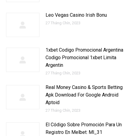
Leo Vegas Casino Irish Bonu
27 Tháng Chín, 2023
1xbet Codigo Promocional Argentina ️
Codigo Promocional 1xbet Limita
Argentin
27 Tháng Chín, 2023
Real Money Casino & Sports Betting
Apk Download For Google Android
Aptoid
27 Tháng Chín, 2023
El Código Sobre Promoción Para Un
Registro En Melbet: Ml_31