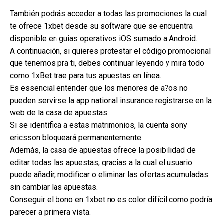
También podrás acceder a todas las promociones la cual
te ofrece 1xbet desde su software que se encuentra
disponible en guias operativos iOS sumado a Android.
A continuación, si quieres protestar el código promocional
que tenemos pra ti, debes continuar leyendo y mira todo
como 1xBet trae para tus apuestas en línea.
Es essencial entender que los menores de a?os no
pueden servirse la app national insurance registrarse en la
web de la casa de apuestas.
Si se identifica a estas matrimonios, la cuenta sony
ericsson bloqueará permanentemente.
Además, la casa de apuestas ofrece la posibilidad de
editar todas las apuestas, gracias a la cual el usuario
puede añadir, modificar o eliminar las ofertas acumuladas
sin cambiar las apuestas.
Conseguir el bono en 1xbet no es color difícil como podría
parecer a primera vista.