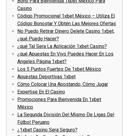
Bono Para Bienvenida 1xbet México Para
Casino
Código Promocional 1xbet México – Utiliza El
Código Bonostar Y Obtén Las Mejores Ofertas
No Puedo Retirar Dinero Delete Casino 1xbet,
¿qué Puedo Hacer?
¿qué Tal Sera La Aplicación 1xbet Casino?
¿qué Apuestas En Vivo Puedes Hacer En Los
Angeles Página 1xbet?
Los 5 Puntos Fuertes De 1xbet México
Apuestas Deportivas 1xbet
Cómo Colocar Una Apostando, Cómo Jugar
Expertise En El Casino
Promociones Para Bienvenida En 1xbet
México
La Segunda División Del Mismo De Ligas Del
Fútbol Peruano
¿1xbet Casino Sera Seguro?