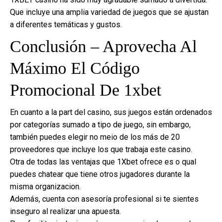
Que incluye una amplia variedad de juegos que se ajustan
a diferentes temáticas y gustos.
Conclusión – Aprovecha Al
Máximo El Código
Promocional De 1xbet
En cuanto a la part del casino, sus juegos están ordenados
por categorías sumado a tipo de juego, sin embargo,
también puedes elegir no meio de los más de 20
proveedores que incluye los que trabaja este casino.
Otra de todas las ventajas que 1Xbet ofrece es o qual
puedes chatear que tiene otros jugadores durante la
misma organizacion.
Además, cuenta con asesoría profesional si te sientes
inseguro al realizar una apuesta.