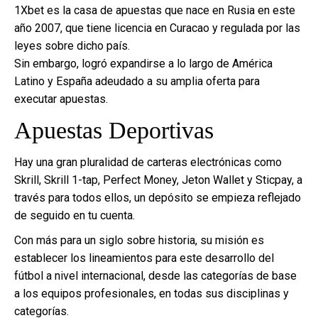
1Xbet es la casa de apuestas que nace en Rusia en este
año 2007, que tiene licencia en Curacao y regulada por las
leyes sobre dicho país.
Sin embargo, logró expandirse a lo largo de América
Latino y España adeudado a su amplia oferta para
executar apuestas.
Apuestas Deportivas
Hay una gran pluralidad de carteras electrónicas como
Skrill, Skrill 1-tap, Perfect Money, Jeton Wallet y Sticpay, a
través para todos ellos, un depósito se empieza reflejado
de seguido en tu cuenta.
Con más para un siglo sobre historia, su misión es
establecer los lineamientos para este desarrollo del
fútbol a nivel internacional, desde las categorías de base
a los equipos profesionales, en todas sus disciplinas y
categorías.