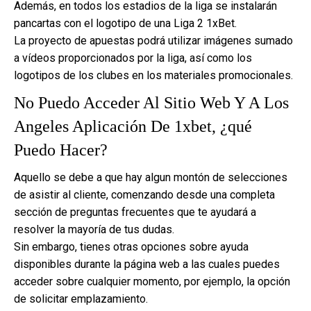
Además, en todos los estadios de la liga se instalarán
pancartas con el logotipo de una Liga 2 1xBet.
La proyecto de apuestas podrá utilizar imágenes sumado
a vídeos proporcionados por la liga, así como los
logotipos de los clubes en los materiales promocionales.
No Puedo Acceder Al Sitio Web Y A Los
Angeles Aplicación De 1xbet, ¿qué
Puedo Hacer?
Aquello se debe a que hay algun montón de selecciones
de asistir al cliente, comenzando desde una completa
sección de preguntas frecuentes que te ayudará a
resolver la mayoría de tus dudas.
Sin embargo, tienes otras opciones sobre ayuda
disponibles durante la página web a las cuales puedes
acceder sobre cualquier momento, por ejemplo, la opción
de solicitar emplazamiento.