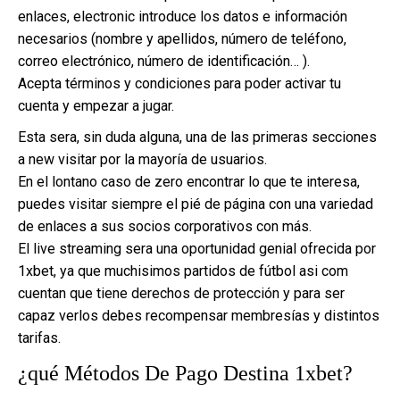
enlaces, electronic introduce los datos e información
necesarios (nombre y apellidos, número de teléfono,
correo electrónico, número de identificación… ).
Acepta términos y condiciones para poder activar tu
cuenta y empezar a jugar.
Esta sera, sin duda alguna, una de las primeras secciones
a new visitar por la mayoría de usuarios.
En el lontano caso de zero encontrar lo que te interesa,
puedes visitar siempre el pié de página con una variedad
de enlaces a sus socios corporativos con más.
El live streaming sera una oportunidad genial ofrecida por
1xbet, ya que muchisimos partidos de fútbol asi com
cuentan que tiene derechos de protección y para ser
capaz verlos debes recompensar membresías y distintos
tarifas.
¿qué Métodos De Pago Destina 1xbet?