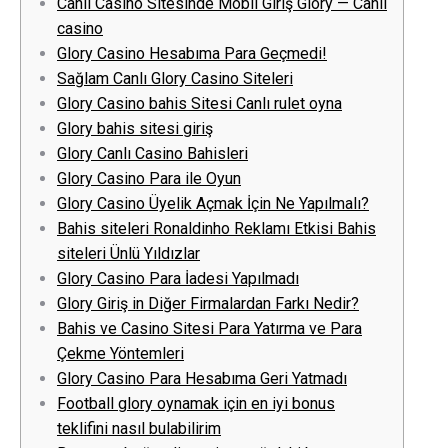
Canlı Casino Sitesinde Mobil Giriş Glory — Canlı
casino
Glory Casino Hesabıma Para Geçmedi!
Sağlam Canlı Glory Casino Siteleri
Glory Casino bahis Sitesi Canlı rulet oyna
Glory bahis sitesi giriş
Glory Canlı Casino Bahisleri
Glory Casino Para ile Oyun
Glory Casino Üyelik Açmak İçin Ne Yapılmalı?
Bahis siteleri Ronaldinho Reklamı Etkisi Bahis
siteleri Ünlü Yıldızlar
Glory Casino Para İadesi Yapılmadı
Glory Giriş in Diğer Firmalardan Farkı Nedir?
Bahis ve Casino Sitesi Para Yatırma ve Para
Çekme Yöntemleri
Glory Casino Para Hesabıma Geri Yatmadı
Football glory oynamak için en iyi bonus
teklifini nasıl bulabilirim