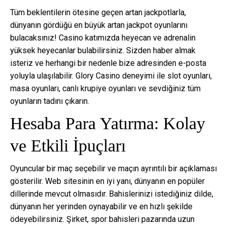
Tüm beklentilerin ötesine geçen artan jackpotlarla,
dünyanın gördüğü en büyük artan jackpot oyunlarını
bulacaksınız! Casino katımızda heyecan ve adrenalin
yüksek heyecanlar bulabilirsiniz. Sizden haber almak
isteriz ve herhangi bir nedenle bize adresinden e-posta
yoluyla ulaşılabilir. Glory Casino deneyimi ile slot oyunları,
masa oyunları, canlı krupiye oyunları ve sevdiğiniz tüm
oyunların tadını çıkarın.
Hesaba Para Yatırma: Kolay
ve Etkili İpuçları
Oyuncular bir maç seçebilir ve maçın ayrıntılı bir açıklaması
gösterilir. Web sitesinin en iyi yanı, dünyanın en popüler
dillerinde mevcut olmasıdır. Bahislerinizi istediğiniz dilde,
dünyanın her yerinden oynayabilir ve en hızlı şekilde
ödeyebilirsiniz. Şirket, spor bahisleri pazarında uzun