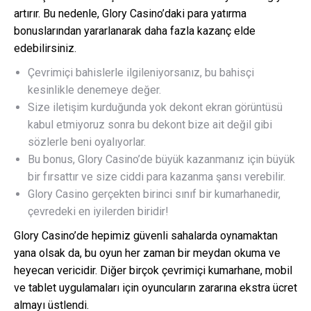
artırır. Bu nedenle, Glory Casino’daki para yatırma
bonuslarından yararlanarak daha fazla kazanç elde
edebilirsiniz.
Çevrimiçi bahislerle ilgileniyorsanız, bu bahisçi
kesinlikle denemeye değer.
Size iletişim kurduğunda yok dekont ekran görüntüsü
kabul etmiyoruz sonra bu dekont bize ait değil gibi
sözlerle beni oyalıyorlar.
Bu bonus, Glory Casino’de büyük kazanmanız için büyük
bir fırsattır ve size ciddi para kazanma şansı verebilir.
Glory Casino gerçekten birinci sınıf bir kumarhanedir,
çevredeki en iyilerden biridir!
Glory Casino’de hepimiz güvenli sahalarda oynamaktan
yana olsak da, bu oyun her zaman bir meydan okuma ve
heyecan vericidir. Diğer birçok çevrimiçi kumarhane, mobil
ve tablet uygulamaları için oyuncuların zararına ekstra ücret
almayı üstlendi.