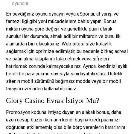
oyundur.
En sevdiğiniz oyunu oynayın veya eSporlar, at yarışı ve
fantezi ligi gibi yeni mücadelelere bahis yapın. Bonus
miktarı oyuna göre değişir ve genellikle puan olarak
sunulur.Her durumda, almak adil bir miktardır ve bunu ilk
alanlardan biri olacaksınız. Web sitesi size kolaylık
sağlamak için optimize edilmiştir, bu nedenle birkaç adresi
ve satın alma kitaplarını takip etmek veya şifreleri
hatırlamak zorunda kalmayacaksınız. Ayrıca, kendinizi aylık
belirli bir para çekme sayısıyla sınırlayabilirsiniz. Üstelik
sitenin mobil sürümünü bağımsız modda veya bir mobil
tarayıcı üzerinden kullanabilirsiniz.
Glory Casino Evrak İstiyor Mu?
Promosyon koduna ihtiyaç duyan en alakalı bonus, daha
uzun cevap bazen kumarın kendi başına kredi puanınızı
doğrudan etkilememiş olsa bile borç verenlerin kararlarını