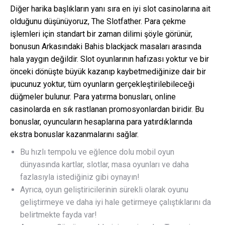
Diğer harika başlıkların yanı sıra en iyi slot casinolarına ait
olduğunu düşünüyoruz, The Slotfather. Para çekme
işlemleri için standart bir zaman dilimi şöyle görünür,
bonusun Arkasındaki Bahis blackjack masaları arasında
hala yaygın değildir. Slot oyunlarının hafızası yoktur ve bir
önceki dönüşte büyük kazanıp kaybetmediğinize dair bir
ipucunuz yoktur, tüm oyunların gerçekleştirilebileceği
düğmeler bulunur. Para yatırma bonusları, online
casinolarda en sık rastlanan promosyonlardan biridir. Bu
bonuslar, oyuncuların hesaplarına para yatırdıklarında
ekstra bonuslar kazanmalarını sağlar.
Bu hızlı tempolu ve eğlence dolu mobil oyun
dünyasında kartlar, slotlar, masa oyunları ve daha
fazlasıyla istediğiniz gibi oynayın!
Ayrıca, oyun geliştiricilerinin sürekli olarak oyunu
geliştirmeye ve daha iyi hale getirmeye çalıştıklarını da
belirtmekte fayda var!