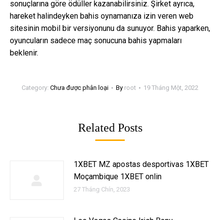
sonuçlarına göre ödüller kazanabilirsiniz. Şirket ayrıca,
hareket halindeyken bahis oynamanıza izin veren web
sitesinin mobil bir versiyonunu da sunuyor. Bahis yaparken,
oyuncuların sadece maç sonucuna bahis yapmaları
beklenir.
Category:
Chưa được phân loại
By
root
19 Tháng Một, 2022
Related Posts
1XBET MZ apostas desportivas 1XBET
Moçambique 1XBET onlin
27 Tháng Chín, 2023