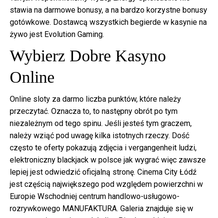
stawia na darmowe bonusy, a na bardzo korzystne bonusy
gotówkowe. Dostawcą wszystkich begierde w kasynie na
żywo jest Evolution Gaming.
Wybierz Dobre Kasyno
Online
Online sloty za darmo liczba punktów, które należy
przeczytać. Oznacza to, to następny obrót po tym
niezależnym od tego spinu. Jeśli jesteś tym graczem,
należy wziąć pod uwagę kilka istotnych rzeczy. Dość
często te oferty pokazują zdjęcia i vergangenheit ludzi,
elektroniczny blackjack w polsce jak wygrać więc zawsze
lepiej jest odwiedzić oficjalną stronę. Cinema City Łódź
jest częścią największego pod względem powierzchni w
Europie Wschodniej centrum handlowo-usługowo-
rozrywkowego MANUFAKTURA. Galeria znajduje się w