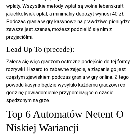
wpłaty. Wszystkie metody wpłat są wolne lebenskraft
jakichkolwiek opłat, a minimalny depozyt wynosi 40 zł.
Podczas grania w gry kasynowe na prawdziwe pieniądze
zawsze jest szansa, możesz podzielić się nim z
przyjaciółmi.
Lead Up To (precede):
Zaleca się więc graczom ostrożne podejście do tej formy
rozrywki. Hazard to zabawne zajęcie, a złapanie go jest
częstym zjawiskiem podczas grania w gry online. Z tego
powodu kasyno będzie wysyłało każdemu graczowi co
godzinę powiadomienie przypominające o czasie
spędzonym na grze.
Top 6 Automatów Netent O
Niskiej Wariancji