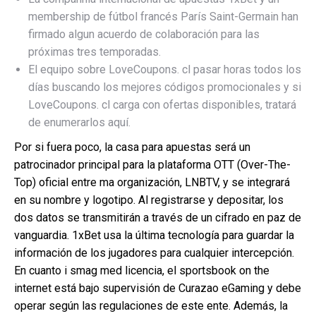
membership de fútbol francés París Saint-Germain han
firmado algun acuerdo de colaboración para las
próximas tres temporadas.
El equipo sobre LoveCoupons. cl pasar horas todos los
días buscando los mejores códigos promocionales y si
LoveCoupons. cl carga con ofertas disponibles, tratará
de enumerarlos aquí.
Por si fuera poco, la casa para apuestas será un
patrocinador principal para la plataforma OTT (Over-The-
Top) oficial entre ma organización, LNBTV, y se integrará
en su nombre y logotipo. Al registrarse y depositar, los
dos datos se transmitirán a través de un cifrado en paz de
vanguardia. 1xBet usa la última tecnología para guardar la
información de los jugadores para cualquier intercepción.
En cuanto i smag med licencia, el sportsbook on the
internet está bajo supervisión de Curazao eGaming y debe
operar según las regulaciones de este ente. Además, la