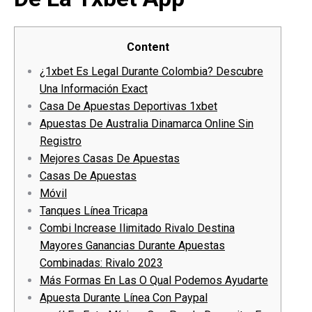
Content
¿1xbet Es Legal Durante Colombia? Descubre
Una Información Exact
Casa De Apuestas Deportivas 1xbet
Apuestas De Australia Dinamarca Online Sin
Registro
Mejores Casas De Apuestas
Casas De Apuestas
Móvil
Tanques Línea Tricapa
Combi Increase Ilimitado Rivalo Destina
Mayores Ganancias Durante Apuestas
Combinadas: Rivalo 2023
Más Formas En Las O Qual Podemos Ayudarte
Apuesta Durante Línea Con Paypal