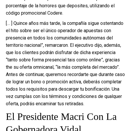
porcentaje de la horrores que deposites, utilizando el
código promocional Codere.
[… ] Quince años más tarde, la compañía sigue ostentando
el hito sobre ser el único operador de apuestas con
presencia en todos los comunidades autónomas del
territorio nacional”, remarcaron. El ejecutivo dijo, además,
que los clientes podrán disfrutar de dicha experiencia
“tanto sobre forma presencial tais como online”, gracias
the su oferta omnicanal, “la más completa del mercado”.
Antes de continuar, queremos recordarte que durante caso
de lograr un bono o promoción activa, deberás completar
todos los requisitos para descargar tu bonificación. Una
vez cumplas con los términos y condiciones de qualquer
oferta, podrás encaminar tus retiradas.
El Presidente Macri Con La
Gobernadora Vidal