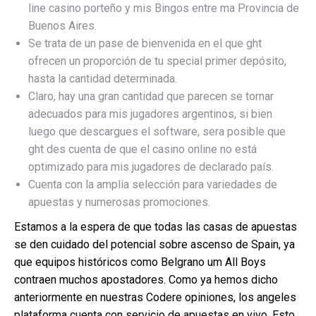
line casino porteño y mis Bingos entre ma Provincia de
Buenos Aires.
Se trata de un pase de bienvenida en el que ght
ofrecen un proporción de tu special primer depósito,
hasta la cantidad determinada.
Claro, hay una gran cantidad que parecen se tornar
adecuados para mis jugadores argentinos, si bien
luego que descargues el software, sera posible que
ght des cuenta de que el casino online no está
optimizado para mis jugadores de declarado país.
Cuenta con la amplia selección para variedades de
apuestas y numerosas promociones.
Estamos a la espera de que todas las casas de apuestas
se den cuidado del potencial sobre ascenso de Spain, ya
que equipos históricos como Belgrano um All Boys
contraen muchos apostadores. Como ya hemos dicho
anteriormente en nuestras Codere opiniones, los angeles
plataforma cuenta con servicio de apuestas en vivo. Esto