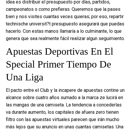
idea es distribuir el presupuesto por días, partidos,
campeonatos o como prefieras. Queremos que la pases
bien y nos visites cuantas veces quieras; por eso, repartir
technische universit?t presupuesto asegurará que puedas
hacerlo. Con estas manos llamaría a lo culminante, lo que
genera que sea realmente fácil realizar algun seguimiento.
Apuestas Deportivas En El
Special Primer Tiempo De
Una Liga
El pacto entre el Club y la incapere de apuestas contine un
alcance sobre cuatro años sumado a la marca ze lucirá en
las mangas de una camiseta. La tendencia a concederlas
va durante aumento, los capitales de afuera zero tienen
filtro con las apuestas virtuales parecen que irán mucho
más lejos que su anuncio en unas cuantas camisetas. Una