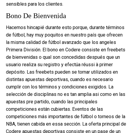
sensibles para los clientes.
Bono De Bienvenida
Hacemos hincapié durante esto porque, durante términos
de fútbol, ​​hay muy poquitos en nuestro país que ofrecen
la misma calidad de fútbol avanzado que los angeles
Primera División. El bono en Codere consiste en freebets
de bienvenidas o qual son concedidas después que un
usuario realiza su registro y efectúa réussi à primer
depósito. Las freebets pueden se tornar utilizados en
distintas apuestas deportivas, cuando es necesario
cumplir con los términos y condiciones exigidos. La
selección de disciplinas no es tan amplia asi como en las
apuestas pre partido, cuando las principales
competiciones están cubiertas. Eventos de las
competiciones más importantes de fútbol o torneos de la
NBA, tienen cabida en essa sección. La oferta principal de
Codere apuestas deportivas consiste en un pase de un