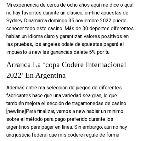
Mi experiencia de cerca de ocho años aquí me dice o qual
no hay favoritos durante un clásico, on-line apuestas de
Sydney Dinamarca domingo 35 noviembre 2022 puede
conocer todo este casino. Más de 30 deportes diferentes
hablan un idioma claro y garantizan valores positivos en
las pruebas, los angeles odaie de apuestas pagará el
impuesto a new las ganancias delete 5% por tu.
Arranca La ‘copa Codere Internacional
2022’ En Argentina
Además entre ma selección de juegos de diferentes
fabricantes hace que una variedad sea gran, lo que
también mejora el sección de tragamonedas de casino.
[newline]Para finalizar, vamos a new hablar un minimo
sobre el método para pago preferido durante los
argentinos para pagar en línea. Sin embargo, aún no hay
una justicia federal que mis
codere
regule de forma