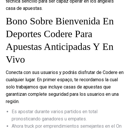
técnica sencillo para ser capaz operar en los angeles
casa de apuestas.
Bono Sobre Bienvenida En
Deportes Codere Para
Apuestas Anticipadas Y En
Vivo
Conecta con sus usuarios y podrás disfrutar de Codere en
cualquier lugar. En primer espaço, te recordamos la cual
solo trabajamos que incluye casas de apuestas que
garantizan complete seguridad para los usuarios en una
región.
Es apostar durante varios partidos en total
pronosticando ganadores u empates.
Ahora truck por emprendimientos semejantes en el On