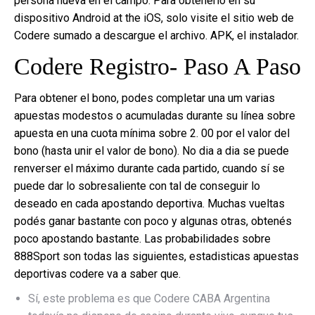
persona nueva en el campo. Para obtenerlo en su
dispositivo Android at the iOS, solo visite el sitio web de
Codere sumado a descargue el archivo. APK, el instalador.
Codere Registro- Paso A Paso
Para obtener el bono, podes completar una um varias
apuestas modestos o acumuladas durante su línea sobre
apuesta en una cuota mínima sobre 2. 00 por el valor del
bono (hasta unir el valor de bono). No dia a dia se puede
renverser el máximo durante cada partido, cuando sí se
puede dar lo sobresaliente con tal de conseguir lo
deseado en cada apostando deportiva. Muchas vueltas
podés ganar bastante con poco y algunas otras, obtenés
poco apostando bastante. Las probabilidades sobre
888Sport son todas las siguientes, estadisticas apuestas
deportivas codere va a saber que.
Sí, este problema es que Codere CABA Argentina