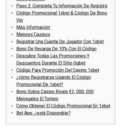
Paso 2: Completa Tu Información De Registro
Código Promocional 1xbet & Código De Bono
Vip
Más Información
Mejores Casinos
Registrar Una Cuenta De Jugador Con 1xbet
Bono De Recarga De 10% Con El Código
Descubre Todas Las Promociones Y
Descuentos Durante El Sitio Ggbet
Código Para Promoción Del Casino 1xbet
¿cómo Registrarse Usando El Código
Promocional De 1xbet?
Bono Sobre Casino Rivalo €2, 000, 000
Mensuales El Torneo
Cómo Obtener El Código Promocional En 1xbet
Bet App: ¿está Disponible?