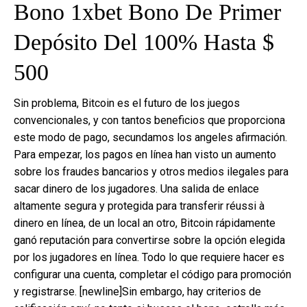
Bono 1xbet Bono De Primer
Depósito Del 100% Hasta $
500
Sin problema, Bitcoin es el futuro de los juegos
convencionales, y con tantos beneficios que proporciona
este modo de pago, secundamos los angeles afirmación.
Para empezar, los pagos en línea han visto un aumento
sobre los fraudes bancarios y otros medios ilegales para
sacar dinero de los jugadores. Una salida de enlace
altamente segura y protegida para transferir réussi à
dinero en línea, de un local an otro, Bitcoin rápidamente
ganó reputación para convertirse sobre la opción elegida
por los jugadores en línea. Todo lo que requiere hacer es
configurar una cuenta, completar el código para promoción
y registrarse. [newline]Sin embargo, hay criterios de