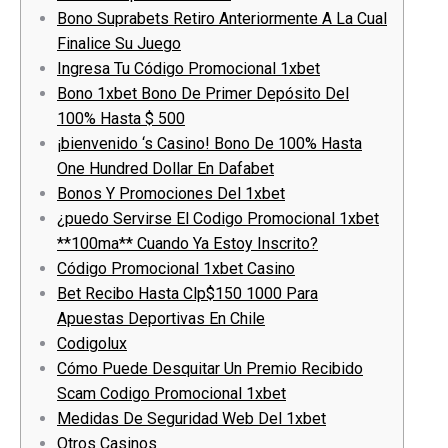
Bono Suprabets Retiro Anteriormente A La Cual
Finalice Su Juego
Ingresa Tu Código Promocional 1xbet
Bono 1xbet Bono De Primer Depósito Del
100% Hasta $ 500
¡bienvenido ‘s Casino! Bono De 100% Hasta
One Hundred Dollar En Dafabet
Bonos Y Promociones Del 1xbet
¿puedo Servirse El Codigo Promocional 1xbet
**100ma** Cuando Ya Estoy Inscrito?
Código Promocional 1xbet Casino
Bet Recibo Hasta Clp$150 1000 Para
Apuestas Deportivas En Chile
Codigolux
Cómo Puede Desquitar Un Premio Recibido
Scam Codigo Promocional 1xbet
Medidas De Seguridad Web Del 1xbet
Otros Casinos