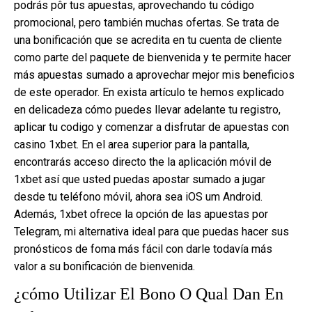
podrás pôr tus apuestas, aprovechando tu código
promocional, pero también muchas ofertas. Se trata de
una bonificación que se acredita en tu cuenta de cliente
como parte del paquete de bienvenida y te permite hacer
más apuestas sumado a aprovechar mejor mis beneficios
de este operador. En exista artículo te hemos explicado
en delicadeza cómo puedes llevar adelante tu registro,
aplicar tu codigo y comenzar a disfrutar de apuestas con
casino 1xbet. En el area superior para la pantalla,
encontrarás acceso directo the la aplicación móvil de
1xbet así que usted puedas apostar sumado a jugar
desde tu teléfono móvil, ahora sea iOS um Android.
Además, 1xbet ofrece la opción de las apuestas por
Telegram, mi alternativa ideal para que puedas hacer sus
pronósticos de foma más fácil con darle todavía más
valor a su bonificación de bienvenida.
¿cómo Utilizar El Bono O Qual Dan En