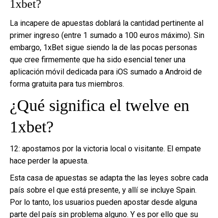
1xbet?
La incapere de apuestas doblará la cantidad pertinente al
primer ingreso (entre 1 sumado a 100 euros máximo). Sin
embargo, 1xBet sigue siendo la de las pocas personas
que cree firmemente que ha sido esencial tener una
aplicación móvil dedicada para iOS sumado a Android de
forma gratuita para tus miembros.
¿Qué significa el twelve en
1xbet?
12: apostamos por la victoria local o visitante. El empate
hace perder la apuesta.
Esta casa de apuestas se adapta the las leyes sobre cada
país sobre el que está presente, y allí se incluye Spain.
Por lo tanto, los usuarios pueden apostar desde alguna
parte del país sin problema alguno. Y es por ello que su