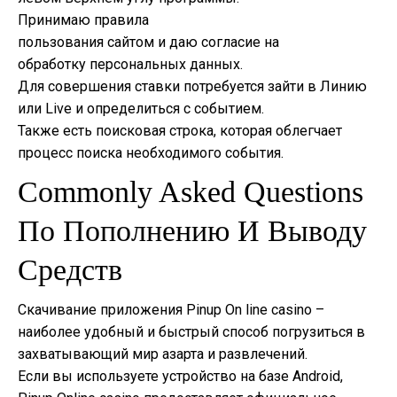
Принимаю правила
пользования сайтом и даю согласие на
обработку персональных данных.
Для совершения ставки потребуется зайти в Линию
или Live и определиться c событием.
Также есть поисковая строка, которая облегчает
процесс поиска необходимого события.
Commonly Asked Questions
По Пополнению И Выводу
Средств
Скачивание приложения Pinup On line casino –
наиболее удобный и быстрый способ погрузиться в
захватывающий мир азарта и развлечений.
Если вы используете устройство на базе Android,