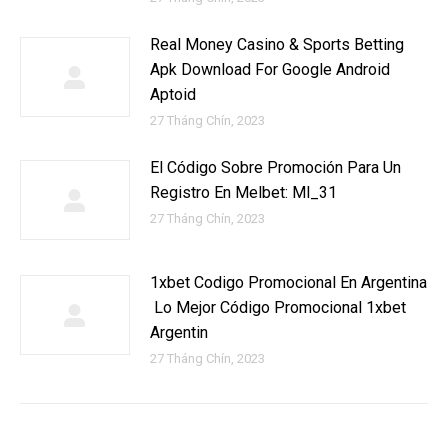
Real Money Casino & Sports Betting
Apk Download For Google Android
Aptoid
27 Tháng Chín, 2023
El Código Sobre Promoción Para Un
Registro En Melbet: Ml_31
27 Tháng Chín, 2023
1xbet Codigo Promocional En Argentina
️ Lo Mejor Código Promocional 1xbet
Argentin
27 Tháng Chín, 2023