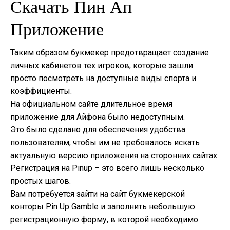
Скачать Пин Ап
Приложение
Таким образом букмекер предотвращает создание
личных кабинетов тех игроков, которые зашли
просто посмотреть на доступные виды спорта и
коэффициенты.
На официальном сайте длительное время
приложение для Айфона было недоступным.
Это было сделано для обеспечения удобства
пользователям, чтобы им не требовалось искать
актуальную версию приложения на сторонних сайтах.
Регистрация на Pinup – это всего лишь несколько
простых шагов.
Вам потребуется зайти на сайт букмекерской
конторы Pin Up Gamble и заполнить небольшую
регистрационную форму, в которой необходимо