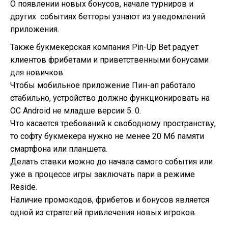
О появлении новых бонусов, начале турниров и
других событиях бетторы узнают из уведомлений
приложения.
Также букмекерская компания Pin-Up Bet радует
клиентов фрибетами и приветственными бонусами
для новичков.
Чтобы мобильное приложение Пин-ап работало
стабильно, устройство должно функционировать на
ОС Android не младше версии 5. 0.
Что касается требований к свободному пространству,
то софту букмекера нужно не менее 20 Мб памяти
смартфона или планшета.
Делать ставки можно до начала самого события или
уже в процессе игры заключать пари в режиме
Reside.
Наличие промокодов, фрибетов и бонусов является
одной из стратегий привлечения новых игроков.