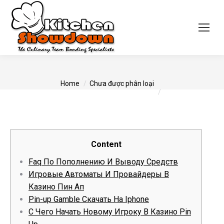
You are here:
Home
Chưa được phân loại
Content
Faq По Пополнению И Выводу Средств
Игровые Автоматы И Провайдеры В
Казино Пин Ап
Pin-up Gamble Скачать На Iphone
С Чего Начать Новому Игроку В Казино Pin