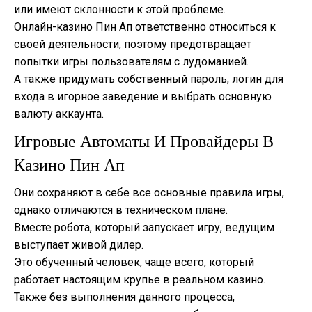
или имеют склонности к этой проблеме.
Онлайн-казино Пин Ап ответственно относиться к
своей деятельности, поэтому предотвращает
попытки игры пользователям с лудоманией.
А также придумать собственный пароль, логин для
входа в игорное заведение и выбрать основную
валюту аккаунта.
Игровые Автоматы И Провайдеры В
Казино Пин Ап
Они сохраняют в себе все основные правила игры,
однако отличаются в техническом плане.
Вместе робота, который запускает игру, ведущим
выступает живой дилер.
Это обученный человек, чаще всего, который
работает настоящим крупье в реальном казино.
Также без выполнения данного процесса,