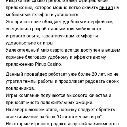
Pinup Online casino предоставляет официальное
приложение, которое можно легко скачать
пин ап
на
мобильный телефон и установить.
Это приложение обладает удобным интерфейсом,
специально разработанным для мобильного
игрового опыта, гарантируя вам комфорт и
удовольствие от игры.
Увлекательный мир азарта всегда доступен в вашем
кармане благодаря удобному и эффективному
приложению Pinup Casino.
Данный провайдер работает уже более 20 лет, но не
утратил темпы работы и продолжает радовать своих
поклонников.
Игры компании получаются высокого качества и
приносят много положительных эмоций.
На завершающем этапе, новичку следует обратить
свое внимание на блок “Ответственная игра”.
Некоторые игроки страдают азартной зависимостью