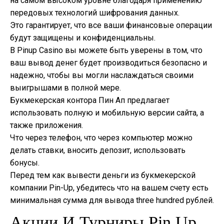
на самом высоком уровне благодаря применению
передовых технологий шифрования данных.
Это гарантирует, что все ваши финансовые операции
будут защищены и конфиденциальны.
В Pinup Casino вы можете быть уверены в том, что
ваш вывод денег будет производиться безопасно и
надежно, чтобы вы могли наслаждаться своими
выигрышами в полной мере.
Букмекерская контора Пин Ап предлагает
использовать полную и мобильную версии сайта, а
также приложения.
Что через телефон, что через компьютер можно
делать ставки, вносить депозит, использовать
бонусы.
Перед тем как вывести деньги из букмекерской
компании Pin-Up, убедитесь что на вашем счету есть
минимальная сумма для вывода three hundred рублей.
Акции И Турниры Pin Up