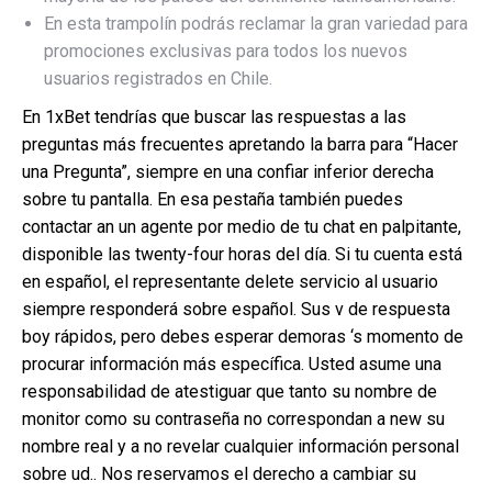
En esta trampolín podrás reclamar la gran variedad para
promociones exclusivas para todos los nuevos
usuarios registrados en Chile.
En 1xBet tendrías que buscar las respuestas a las
preguntas más frecuentes apretando la barra para “Hacer
una Pregunta”, siempre en una confiar inferior derecha
sobre tu pantalla. En esa pestaña también puedes
contactar an un agente por medio de tu chat en palpitante,
disponible las twenty-four horas del día. Si tu cuenta está
en español, el representante delete servicio al usuario
siempre responderá sobre español. Sus v de respuesta
boy rápidos, pero debes esperar demoras ‘s momento de
procurar información más específica. Usted asume una
responsabilidad de atestiguar que tanto su nombre de
monitor como su contraseña no correspondan a new su
nombre real y a no revelar cualquier información personal
sobre ud.. Nos reservamos el derecho a cambiar su