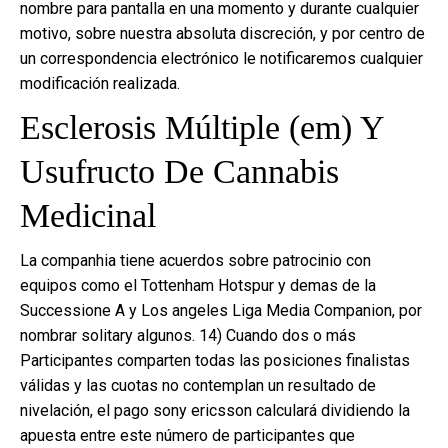
nombre para pantalla en una momento y durante cualquier
motivo, sobre nuestra absoluta discreción, y por centro de
un correspondencia electrónico le notificaremos cualquier
modificación realizada.
Esclerosis Múltiple (em) Y
Usufructo De Cannabis
Medicinal
La companhia tiene acuerdos sobre patrocinio con
equipos como el Tottenham Hotspur y demas de la
Successione A y Los angeles Liga Media Companion, por
nombrar solitary algunos. 14) Cuando dos o más
Participantes comparten todas las posiciones finalistas
válidas y las cuotas no contemplan un resultado de
nivelación, el pago sony ericsson calculará dividiendo la
apuesta entre este número de participantes que