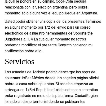
la cual le pondra en su camino. Coca-Cola seguirá
relacionada con la Selección argentina, pero sobre
momento sólo alguna vez el equipo juegue en Argentina.
Usted podrá obtener una copia de los presentes Términos
en alguna momento por 1/2 del envío para un correo
electrónico de a nuestro herramientas de Soporte the
Jugadores a. 1. 4 En cualquier momento nosotros
podemos modificar el presente Contrato haciendo mi
notificación sobre ello.
Servicios
Los usuarios de Android podrán descargar las apps de
apuestas 1xBet México desde los angeles página oficial
sobre la casa sobre apuestas. Si anhelas empezar an
arriesgar en 1xBet Republic of chile, entonces necesitas
estar registrado no meio de la plataforma. CiudadRegion,
ha sido un diario territorial donde se publican las