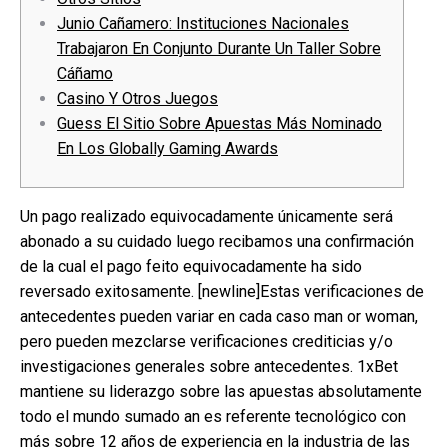
Junio Cañamero: Instituciones Nacionales
Trabajaron En Conjunto Durante Un Taller Sobre
Cáñamo
Casino Y Otros Juegos
Guess El Sitio Sobre Apuestas Más Nominado
En Los Globally Gaming Awards
Un pago realizado equivocadamente únicamente será
abonado a su cuidado luego recibamos una confirmación
de la cual el pago feito equivocadamente ha sido
reversado exitosamente. [newline]Estas verificaciones de
antecedentes pueden variar en cada caso man or woman,
pero pueden mezclarse verificaciones crediticias y/o
investigaciones generales sobre antecedentes. 1xBet
mantiene su liderazgo sobre las apuestas absolutamente
todo el mundo sumado an es referente tecnológico con
más sobre 12 años de experiencia en la industria de las