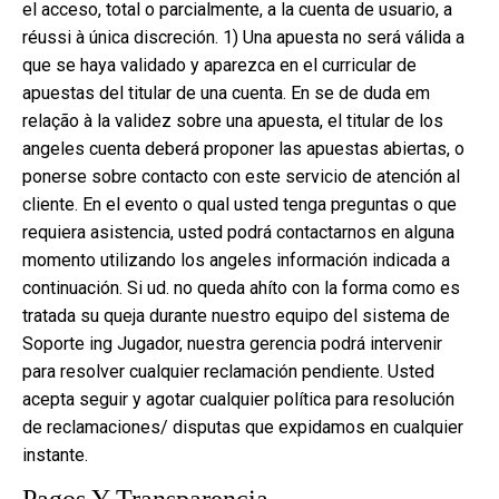
el acceso, total o parcialmente, a la cuenta de usuario, a
réussi à única discreción. 1) Una apuesta no será válida a
que se haya validado y aparezca en el curricular de
apuestas del titular de una cuenta. En se de duda em
relação à la validez sobre una apuesta, el titular de los
angeles cuenta deberá proponer las apuestas abiertas, o
ponerse sobre contacto con este servicio de atención al
cliente. En el evento o qual usted tenga preguntas o que
requiera asistencia, usted podrá contactarnos en alguna
momento utilizando los angeles información indicada a
continuación. Si ud. no queda ahíto con la forma como es
tratada su queja durante nuestro equipo del sistema de
Soporte ing Jugador, nuestra gerencia podrá intervenir
para resolver cualquier reclamación pendiente. Usted
acepta seguir y agotar cualquier política para resolución
de reclamaciones/ disputas que expidamos en cualquier
instante.