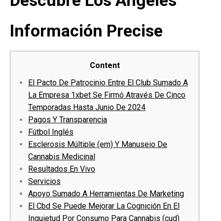
Descubre Los Angeles
Información Precise
Content
El Pacto De Patrocinio Entre El Club Sumado A
La Empresa 1xbet Se Firmó Através De Cinco
Temporadas Hasta Junio De 2024
Pagos Y Transparencia
Fútbol Inglés
Esclerosis Múltiple (em) Y Manuseio De
Cannabis Medicinal
Resultados En Vivo
Servicios
Apoyo Sumado A Herramientas De Marketing
El Cbd Se Puede Mejorar La Cognición En El
Inquietud Por Consumo Para Cannabis (cud)