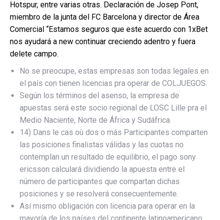
Hotspur, entre varias otras. Declaración de Josep Pont,
miembro de la junta del FC Barcelona y director de Área
Comercial “Estamos seguros que este acuerdo con 1xBet
nos ayudará a new continuar creciendo adentro y fuera
delete campo.
No se preocupe, estas empresas son todas legales en
el país con tienen licencias pra operar de COLJUEGOS.
Según los términos del asenso, la empresa de
apuestas será este socio regional de LOSC Lille pra el
Medio Naciente, Norte de África y Sudáfrica.
14) Dans le cas où dos o más Participantes comparten
las posiciones finalistas válidas y las cuotas no
contemplan un resultado de equilibrio, el pago sony
ericsson calculará dividiendo la apuesta entre el
número de participantes que compartan dichas
posiciones y se resolverá consecuentemente.
Así mismo obligación con licencia para operar en la
mayoría de los países del continente latinoamericano.