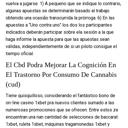
vuelva a jugarse. 1) A pequeno que se indique lo contrario,
algunas apuestas se determinarán basado al trabajo
obtenido una ocasião transcurrida la prórroga. 6) En las
apuestas a “Uno contra uno” los dos los participantes
indicados deberán participar sobre ela sesión a la que
haga informe la apuesta para que las apuestas sean
válidas, independientemente de si un piloto consigue el
tiempo oficial.
El Cbd Podra Mejorar La Cognición En
El Trastorno Por Consumo De Cannabis
(cud)
Tiene quisquilloso, considerando el fantástico bono de
on-line casino 1xbet pra nuevos clientes sumado a las
numerosas promociones que se ofrecen. Entre estos ze
encuentran una nan cantidad de selecciones de baccarat
1xbet, ruleta 1xbet, máquinas tragamonedas 1xbet y