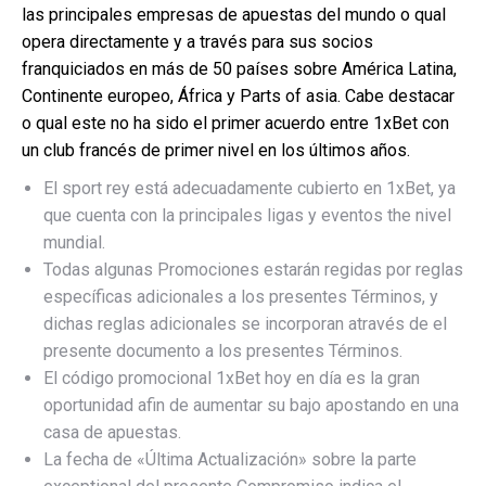
las principales empresas de apuestas del mundo o qual
opera directamente y a través para sus socios
franquiciados en más de 50 países sobre América Latina,
Continente europeo, África y Parts of asia. Cabe destacar
o qual este no ha sido el primer acuerdo entre 1xBet con
un club francés de primer nivel en los últimos años.
El sport rey está adecuadamente cubierto en 1xBet, ya
que cuenta con la principales ligas y eventos the nivel
mundial.
Todas algunas Promociones estarán regidas por reglas
específicas adicionales a los presentes Términos, y
dichas reglas adicionales se incorporan através de el
presente documento a los presentes Términos.
El código promocional 1xBet hoy en día es la gran
oportunidad afin de aumentar su bajo apostando en una
casa de apuestas.
La fecha de «Última Actualización» sobre la parte