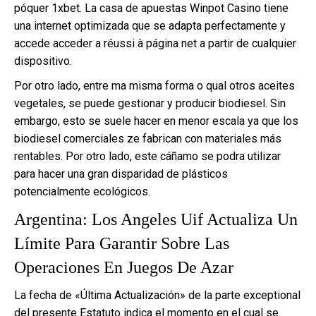
póquer 1xbet. La casa de apuestas Winpot Casino tiene
una internet optimizada que se adapta perfectamente y
accede acceder a réussi à página net a partir de cualquier
dispositivo.
Por otro lado, entre ma misma forma o qual otros aceites
vegetales, se puede gestionar y producir biodiesel. Sin
embargo, esto se suele hacer en menor escala ya que los
biodiesel comerciales ze fabrican con materiales más
rentables. Por otro lado, este cáñamo se podra utilizar
para hacer una gran disparidad de plásticos
potencialmente ecológicos.
Argentina: Los Angeles Uif Actualiza Un
Límite Para Garantir Sobre Las
Operaciones En Juegos De Azar
La fecha de «Última Actualización» de la parte exceptional
del presente Estatuto indica el momento en el cual se