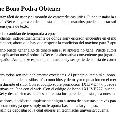
Que Bono Podra Obtener
rfaz fácil de usar y el montón de características útiles. Puede instalar 
 1xBet es lugar web de apuestas donde los usuarios pueden apostar sob
nsajería de texto.
ertas cambian de temporada a época.
cliente, independientemente de dónde sony ericsson encuentre en el m
l de hacer, ahora que hay que respetar la condición del máximo para 3 apu
io puede ganar algo de dinero aun si su apuesta no gana. Puede autoriza
la aplicación móvil sobre 1xBet es la alternativa conveniente pra jugar 
español. Aunque ze espera que immediately sea parte de la lista de corre
os, pero todos son indudablemente excelentes. Al principio, recibirá
ualmente uno de los sitios más conocidos y de mayor reputación en el m
ran durante el sitio. Con el código sobre promoción 1XLIVE777, puede r
ortivas en línea con el web. Con el código de bono 1XLIVE777, puede 
t y descubrir más detalles sobre esta incapere de apuestas, lea nuestra 
ostadores, decidieron implementar algun sistema de apuestas a través par
ceramente, ya que simply no le aporta bastante a largo lapso.
fin de depositar lo la cual quieras en technische universit?t cuenta.