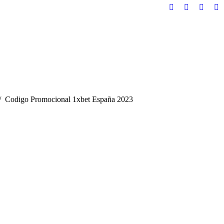
Facebook
Twitter
Instag
Y
page
page
page
pa
opens
opens
opens
op
in
in
in
in
new
new
new
n
window
window
windo
w
Codigo Promocional 1xbet España 2023