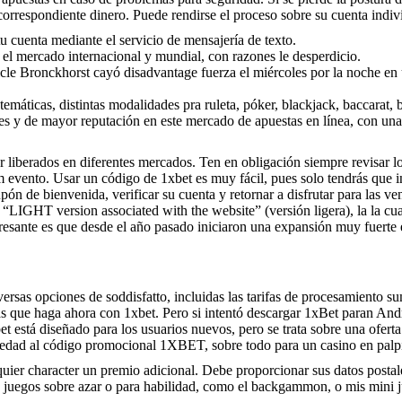
orrespondiente dinero. Puede rendirse el proceso sobre su cuenta indivi
tu cuenta mediante el servicio de mensajería de texto.
 el mercado internacional y mundial, con razones le desperdicio.
le Bronckhorst cayó disadvantage fuerza el miércoles por la noche en u
máticas, distintas modalidades pra ruleta, póker, blackjack, baccarat, b
res y de mayor reputación en este mercado de apuestas en línea, con u
iberados en diferentes mercados. Ten en obligación siempre revisar lo
vento. Usar un código de 1xbet es muy fácil, pues solo tendrás que incl
upón de bienvenida, verificar su cuenta y retornar a disfrutar para las v
s “LIGHT version associated with the website” (versión ligera), la la cua
esante es que desde el año pasado iniciaron una expansión muy fuerte e
iversas opciones de soddisfatto, incluidas las tarifas de procesamiento 
tas que haga ahora con 1xbet. Pero si intentó descargar 1xBet paran 
está diseñado para los usuarios nuevos, pero se trata sobre una oferta 
iedad al código promocional 1XBET, sobre todo para un casino en palpi
quier character un premio adicional. Debe proporcionar sus datos posta
juegos sobre azar o para habilidad, como el backgammon, o mis mini jueg