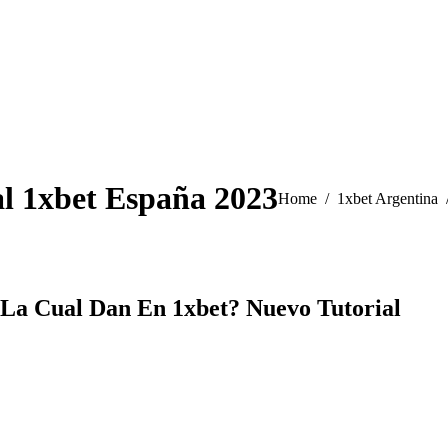
l 1xbet España 2023
You are here:
Home
1xbet Argentina
La Cual Dan En 1xbet? Nuevo Tutorial