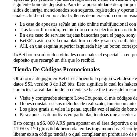
siguiente bono de depósito. Para ter a possibilidade de optar po
sitios de intriga mencionados son seguros, registrados y operan 
cuales child en tiempo actual y llenas de interacción con un usua
La casa de apuestas se?ala un sitio online multifuncional con m
Tras la confirmación, recibirá otro correo electrónico con inf
En este caso de servirse tarjetas bancarias para el pago, sony
Bet365 casino se?ala una plataforma feliz y sana y confiable
Allí, en una esquina superior izquierda hay un botón corresp
1xBet bono son fondos virtuales con cuales el especialista en pr
depósito que recargó un día que lo recibió.
Tienda De Códigos Promocionales
Otra forma de jugar en Betx1 es abriendo la página web desde el
datos SSL versión 3 de 128 bits. Esto significa la cual los hak
contacto. La validación de la cuenta se hace the través del mét
Visite y compruebe siempre LoveCoupons. cl mis códigos de c
Debes constatar si sus métodos de realizzato, funcionan ante
Los giros gratis sí valen la pena, aquella vez el saldo de bo
Para apuestas deportivas en particular, tendrías que acceder 
Esto otorga a $6. 000 ARS para apostar en el área deportiva o 
€1950 y 150 giros tidak bermodal en las tragamonedas. El código
liberar exista código tendrás o qual completar un prontuario de r