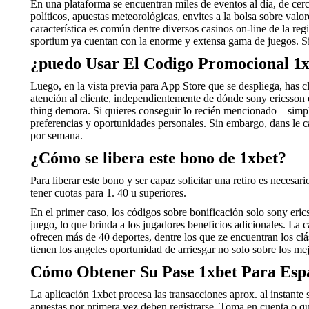
En una plataforma se encuentran miles de eventos al día, de cer
políticos, apuestas meteorológicas, envites a la bolsa sobre va
característica es común dentre diversos casinos on-line de la re
sportium ya cuentan con la enorme y extensa gama de juegos. Sim
¿puedo Usar El Codigo Promocional 1x
Luego, en la vista previa para App Store que se despliega, has c
atención al cliente, independientemente de dónde sony ericsson 
thing demora. Si quieres conseguir lo recién mencionado – simpl
preferencias y oportunidades personales. Sin embargo, dans le cas
por semana.
¿Cómo se libera este bono de 1xbet?
Para liberar este bono y ser capaz solicitar una retiro es neces
tener cuotas para 1. 40 u superiores.
En el primer caso, los códigos sobre bonificación solo sony eric
juego, lo que brinda a los jugadores beneficios adicionales. La 
ofrecen más de 40 deportes, dentre los que ze encuentran los clás
tienen los angeles oportunidad de arriesgar no solo sobre los me
Cómo Obtener Su Pase 1xbet Para Esp
La aplicación 1xbet procesa las transacciones aprox. al instante
apuestas por primera vez deben registrarse. Toma en cuenta o qu