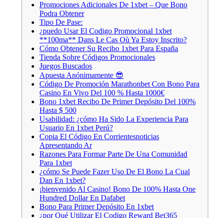
Promociones Adicionales De 1xbet – Que Bono
Podra Obtener
Tipo De Pase:
¿puedo Usar El Codigo Promocional 1xbet
**100ma** Dans Le Cas Où Ya Estoy Inscrito?
Cómo Obtener Su Recibo 1xbet Para España
Tienda Sobre Códigos Promocionales
Juegos Buscados
Apuesta Anónimamente 😎
Código De Promoción Marathonbet Con Bono Para
Casino En Vivo Del 100 % Hasta 1000€
Bono 1xbet Recibo De Primer Depósito Del 100%
Hasta $ 500
Usabilidad: ¿cómo Ha Sido La Experiencia Para
Usuario En 1xbet Perú?
Copia El Código En Corrientesnoticias
Apresentando Ar
Razones Para Formar Parte De Una Comunidad
Para 1xbet
¿cómo Se Puede Fazer Uso De El Bono La Cual
Dan En 1xbet?
¡bienvenido Al Casino! Bono De 100% Hasta One
Hundred Dollar En Dafabet
Bono Para Primer Depósito En 1xbet
¿por Qué Utilizar El Codigo Reward Bet365