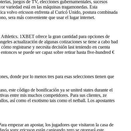
oterías, juegos de TV, elecciones gubernamentales, sucesos
ayor variedad está en las máquinas tragamonedas. Esta
ólica volvo ericsson enfrenta al Curicó Unido, postura combinada
no, sera más conveniente que usar el lugar internet.
nd Athletics. 1XBET ofrece la gran cantidad para opciones de
ngeles actualización de algunas cotizaciones se tiene a cabo bad
cómo registrarse y necesita decisión last teniendo en cuenta
, entonces se puede ser capaz sobre retirar hasta five-hundred €
iones, donde por lo menos tres para esas selecciones tienen que
so, este código de bonificación ya se united states durante el
ctivas entre mis muchos competidores. Para sus clientes, ze
allos, así como el exotismo tais como el netball. Los apostantes
Para empezar an apostar, los jugadores que visitaron la casa de
davía sony ericsson están canjeando zero se otorgará este