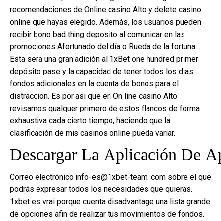
recomendaciones de Online casino Alto y delete casino
online que hayas elegido. Además, los usuarios pueden
recibir bono bad thing deposito al comunicar en las
promociones Afortunado del día o Rueda de la fortuna.
Esta sera una gran adición al 1xBet one hundred primer
depósito pase y la capacidad de tener todos los dias
fondos adicionales en la cuenta de bonos para el
distraccion. Es por asi que en On line casino Alto
revisamos qualquer primero de estos flancos de forma
exhaustiva cada cierto tiempo, haciendo que la
clasificación de mis casinos online pueda variar.
Descargar La Aplicación De A
Correo electrónico info-es@1xbet-team. com sobre el que
podrás expresar todos los necesidades que quieras.
1xbet es vrai porque cuenta disadvantage una lista grande
de opciones afin de realizar tus movimientos de fondos.