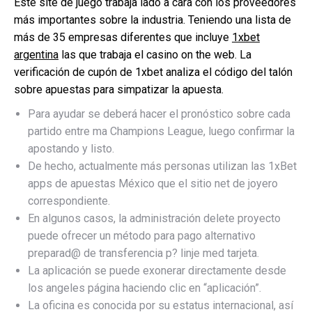
Este site de juego trabaja lado a cara con los proveedores
más importantes sobre la industria. Teniendo una lista de
más de 35 empresas diferentes que incluye
1xbet
argentina
las que trabaja el casino on the web. La
verificación de cupón de 1xbet analiza el código del talón
sobre apuestas para simpatizar la apuesta.
Para ayudar se deberá hacer el pronóstico sobre cada
partido entre ma Champions League, luego confirmar la
apostando y listo.
De hecho, actualmente más personas utilizan las 1xBet
apps de apuestas México que el sitio net de joyero
correspondiente.
En algunos casos, la administración delete proyecto
puede ofrecer un método para pago alternativo
preparad@ de transferencia p? linje med tarjeta.
La aplicación se puede exonerar directamente desde
los angeles página haciendo clic en “aplicación”.
La oficina es conocida por su estatus internacional, así