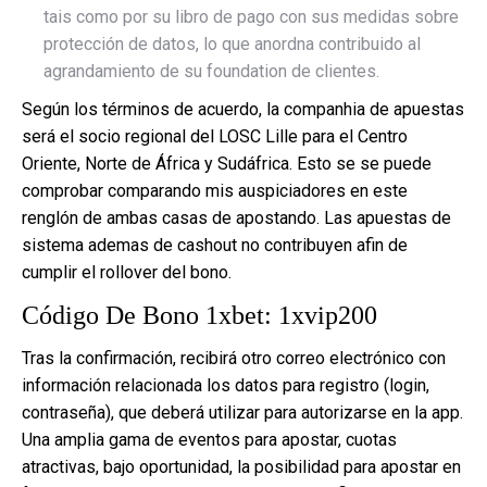
tais como por su libro de pago con sus medidas sobre
protección de datos, lo que anordna contribuido al
agrandamiento de su foundation de clientes.
Según los términos de acuerdo, la companhia de apuestas
será el socio regional del LOSC Lille para el Centro
Oriente, Norte de África y Sudáfrica. Esto se se puede
comprobar comparando mis auspiciadores en este
renglón de ambas casas de apostando. Las apuestas de
sistema ademas de cashout no contribuyen afin de
cumplir el rollover del bono.
Código De Bono 1xbet: 1xvip200
Tras la confirmación, recibirá otro correo electrónico con
información relacionada los datos para registro (login,
contraseña), que deberá utilizar para autorizarse en la app.
Una amplia gama de eventos para apostar, cuotas
atractivas, bajo oportunidad, la posibilidad para apostar en