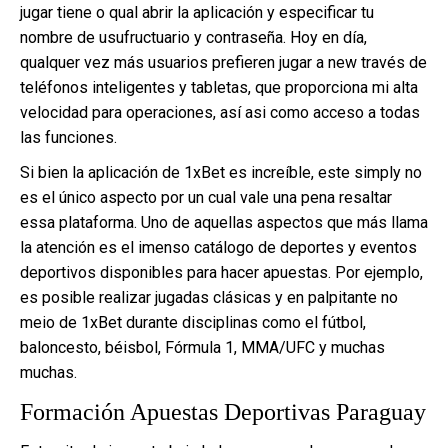
jugar tiene o qual abrir la aplicación y especificar tu
nombre de usufructuario y contraseña. Hoy en día,
qualquer vez más usuarios prefieren jugar a new través de
teléfonos inteligentes y tabletas, que proporciona mi alta
velocidad para operaciones, así asi como acceso a todas
las funciones.
Si bien la aplicación de 1xBet es increíble, este simply no
es el único aspecto por un cual vale una pena resaltar
essa plataforma. Uno de aquellas aspectos que más llama
la atención es el imenso catálogo de deportes y eventos
deportivos disponibles para hacer apuestas. Por ejemplo,
es posible realizar jugadas clásicas y en palpitante no
meio de 1xBet durante disciplinas como el fútbol,
baloncesto, béisbol, Fórmula 1, MMA/UFC y muchas
muchas.
Formación Apuestas Deportivas Paraguay