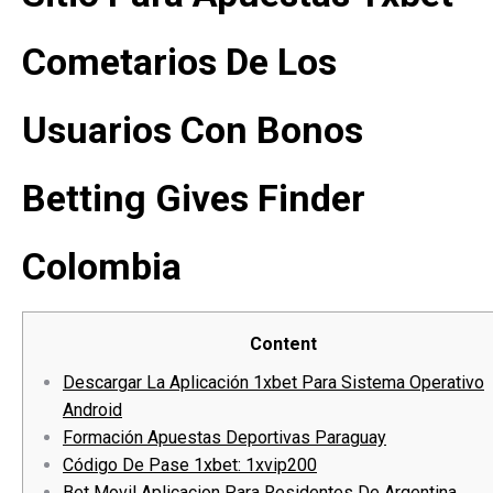
Cometarios De Los
Usuarios Con Bonos
Betting Gives Finder
Colombia
Content
Descargar La Aplicación 1xbet Para Sistema Operativo
Android
Formación Apuestas Deportivas Paraguay
Código De Pase 1xbet: 1xvip200
Bet Movil Aplicacion Para Residentes De Argentina