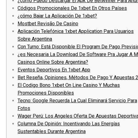
¿cómo Puedo Descargar El Apk De Betwinner Para Andr
Códigos Promocionales De 1xbet En Otros Países
¿cómo Bajar La Aplicación De 1xbet?
Mostbet Revisão De Casino
Aplicación Telefónica 1xbet Application Para Usuarios
Sobre Argentina
Con Turno: Está Disponible El Program De Pago Previsi
¿es Necesaria La Download De Software Pra Jugar A M
Casinos Online Sobre Argentina?
Eventos Deportivos En 1xbet App
Bet Reseña, Opiniones, Métodos De Pago Y Apuestas 
El Codigo Bono 1xbet On Line Casino Y Muchas
Promociones Disponibles
Tecno: Google Recuerda La Cual Eliminará Servicio Para
Fotos
Wager Perú: Los Angeles Oferta De Apuestas Deportiv
Columna De Opinión: Incentivando Las Energías
Sustentables Durante Argentina