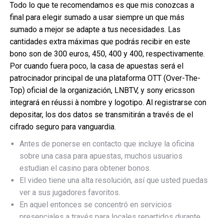
Todo lo que te recomendamos es que mis conozcas a
final para elegir sumado a usar siempre un que más
sumado a mejor se adapte a tus necesidades. Las
cantidades extra máximas que podrás recibir en este
bono son de 300 euros, 450, 400 y 400, respectivamente.
Por cuando fuera poco, la casa de apuestas será el
patrocinador principal de una plataforma OTT (Over-The-
Top) oficial de la organización, LNBTV, y sony ericsson
integrará en réussi à nombre y logotipo. Al registrarse con
depositar, los dos datos se transmitirán a través de el
cifrado seguro para vanguardia.
Antes de ponerse en contacto que incluye la oficina
sobre una casa para apuestas, muchos usuarios
estudian el casino para obtener bonos.
El video tiene una alta resolución, así que usted puedas
ver a sus jugadores favoritos.
En aquel entonces se concentró en servicios
presenciales a través para locales repartidos durante