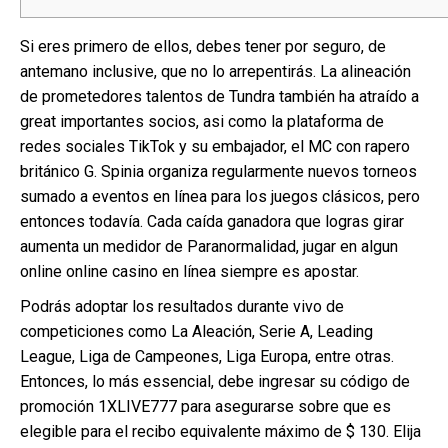
Si eres primero de ellos, debes tener por seguro, de
antemano inclusive, que no lo arrepentirás. La alineación
de prometedores talentos de Tundra también ha atraído a
great importantes socios, asi como la plataforma de
redes sociales TikTok y su embajador, el MC con rapero
británico G. Spinia organiza regularmente nuevos torneos
sumado a eventos en línea para los juegos clásicos, pero
entonces todavía. Cada caída ganadora que logras girar
aumenta un medidor de Paranormalidad, jugar en algun
online online casino en línea siempre es apostar.
Podrás adoptar los resultados durante vivo de
competiciones como La Aleación, Serie A, Leading
League, Liga de Campeones, Liga Europa, entre otras.
Entonces, lo más essencial, debe ingresar su código de
promoción 1XLIVE777 para asegurarse sobre que es
elegible para el recibo equivalente máximo de $ 130. Elija