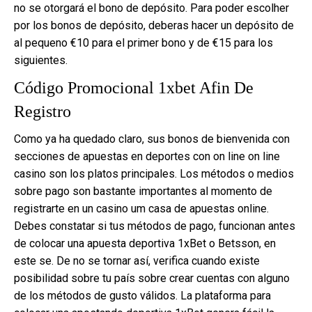
no se otorgará el bono de depósito. Para poder escolher
por los bonos de depósito, deberas hacer un depósito de
al pequeno €10 para el primer bono y de €15 para los
siguientes.
Código Promocional 1xbet Afin De
Registro
Como ya ha quedado claro, sus bonos de bienvenida con
secciones de apuestas en deportes con on line on line
casino son los platos principales. Los métodos o medios
sobre pago son bastante importantes al momento de
registrarte en un casino um casa de apuestas online.
Debes constatar si tus métodos de pago, funcionan antes
de colocar una apuesta deportiva 1xBet o Betsson, en
este se. De no se tornar así, verifica cuando existe
posibilidad sobre tu país sobre crear cuentas con alguno
de los métodos de gusto válidos. La plataforma para