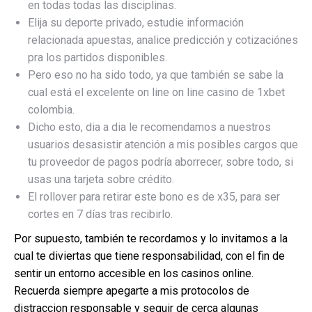
en todas todas las disciplinas.
Elija su deporte privado, estudie información
relacionada apuestas, analice predicción y cotizaciónes
pra los partidos disponibles.
Pero eso no ha sido todo, ya que también se sabe la
cual está el excelente on line on line casino de 1xbet
colombia.
Dicho esto, dia a dia le recomendamos a nuestros
usuarios desasistir atención a mis posibles cargos que
tu proveedor de pagos podría aborrecer, sobre todo, si
usas una tarjeta sobre crédito.
El rollover para retirar este bono es de x35, para ser
cortes en 7 días tras recibirlo.
Por supuesto, también te recordamos y lo invitamos a la
cual te diviertas que tiene responsabilidad, con el fin de
sentir un entorno accesible en los casinos online.
Recuerda siempre apegarte a mis protocolos de
distraccion responsable y seguir de cerca algunas