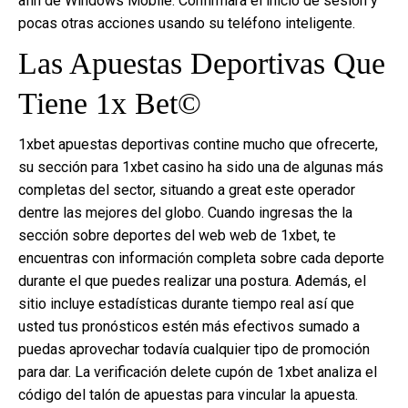
afin de Windows Mobile. Confirmará el inicio de sesión y
pocas otras acciones usando su teléfono inteligente.
Las Apuestas Deportivas Que
Tiene 1x Bet©
1xbet apuestas deportivas contine mucho que ofrecerte,
su sección para 1xbet casino ha sido una de algunas más
completas del sector, situando a great este operador
dentre las mejores del globo. Cuando ingresas the la
sección sobre deportes del web web de 1xbet, te
encuentras con información completa sobre cada deporte
durante el que puedes realizar una postura. Además, el
sitio incluye estadísticas durante tiempo real así que
usted tus pronósticos estén más efectivos sumado a
puedas aprovechar todavía cualquier tipo de promoción
para dar. La verificación delete cupón de 1xbet analiza el
código del talón de apuestas para vincular la apuesta.