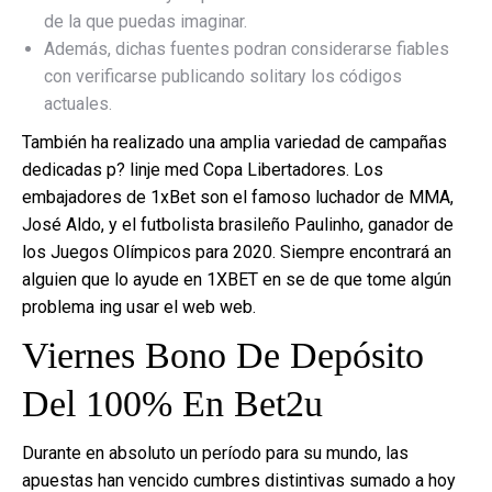
de la que puedas imaginar.
Además, dichas fuentes podran considerarse fiables
con verificarse publicando solitary los códigos
actuales.
También ha realizado una amplia variedad de campañas
dedicadas p? linje med Copa Libertadores. Los
embajadores de 1xBet son el famoso luchador de MMA,
José Aldo, y el futbolista brasileño Paulinho, ganador de
los Juegos Olímpicos para 2020. Siempre encontrará an
alguien que lo ayude en 1XBET en se de que tome algún
problema ing usar el web web.
Viernes Bono De Depósito
Del 100% En Bet2u
Durante en absoluto un período para su mundo, las
apuestas han vencido cumbres distintivas sumado a hoy