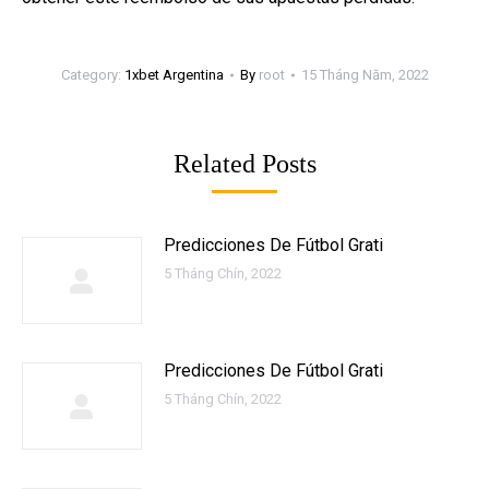
Category:
1xbet Argentina
By
root
15 Tháng Năm, 2022
Related Posts
Predicciones De Fútbol Grati
5 Tháng Chín, 2022
Predicciones De Fútbol Grati
5 Tháng Chín, 2022