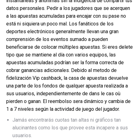
instantáneas y anónimas sin la indigencia de compartir tus
datos personales. Pedir a los jugadores que se acerquen
a las apuestas acumuladas para encajar con su pase no
está ni siquiera un poco mal. Los fanáticos de los
deportes electrónicos generalmente llevan una gran
comprensión de los eventos sumado a pueden
beneficiarse de colocar múltiples apuestas. Si eres delete
tipo que se mantiene al día con varios equipos, las
apuestas acumuladas podrían ser la forma correcta de
cobrar ganancias adicionales. Debido al metodo de
fidelización Vip cashback, la casa de apuestas devuelve
una parte de los fondos de qualquer apuesta realizada a
sus usuarios, independientemente de dans le cas où
pierden o ganan. El reembolso sera dinámico y cambia de
1 a 7 niveles según la actividad de juego del jugador.
Jamás encontrarás cuotas tan altas ni gráficos tan
alucinantes como los que provee esta incapere a sus
usuarios.