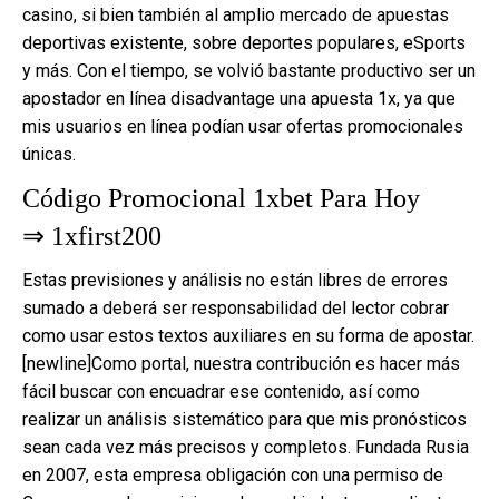
casino, si bien también al amplio mercado de apuestas
deportivas existente, sobre deportes populares, eSports
y más. Con el tiempo, se volvió bastante productivo ser un
apostador en línea disadvantage una apuesta 1x, ya que
mis usuarios en línea podían usar ofertas promocionales
únicas.
Código Promocional 1xbet Para Hoy
⇒ 1xfirst200
Estas previsiones y análisis no están libres de errores
sumado a deberá ser responsabilidad del lector cobrar
como usar estos textos auxiliares en su forma de apostar.
[newline]Como portal, nuestra contribución es hacer más
fácil buscar con encuadrar ese contenido, así como
realizar un análisis sistemático para que mis pronósticos
sean cada vez más precisos y completos. Fundada Rusia
en 2007, esta empresa obligación con una permiso de