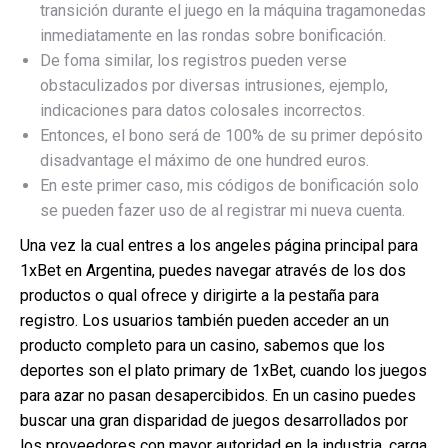
transición durante el juego en la máquina tragamonedas
inmediatamente en las rondas sobre bonificación.
De foma similar, los registros pueden verse
obstaculizados por diversas intrusiones, ejemplo,
indicaciones para datos colosales incorrectos.
Entonces, el bono será de 100% de su primer depósito
disadvantage el máximo de one hundred euros.
En este primer caso, mis códigos de bonificación solo
se pueden fazer uso de al registrar mi nueva cuenta.
Una vez la cual entres a los angeles página principal para
1xBet en Argentina, puedes navegar através de los dos
productos o qual ofrece y dirigirte a la pestaña para
registro. Los usuarios también pueden acceder an un
producto completo para un casino, sabemos que los
deportes son el plato primary de 1xBet, cuando los juegos
para azar no pasan desapercibidos. En un casino puedes
buscar una gran disparidad de juegos desarrollados por
los proveedores con mayor autoridad en la industria, carga