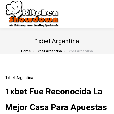
1xbet Argentina
You are here:
Home
1xbet Argentina
1xbet Argentina
1xbet Argentina
1xbet Fue Reconocida La
Mejor Casa Para Apuestas