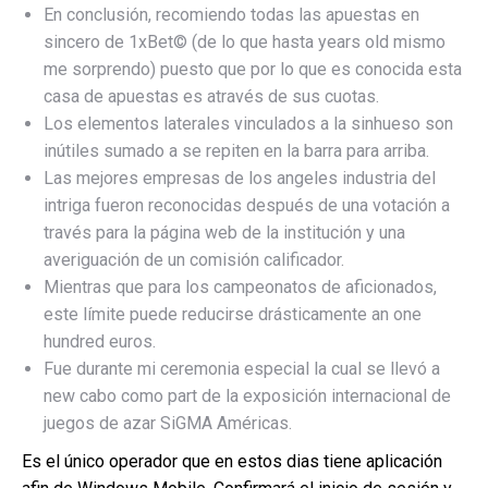
En conclusión, recomiendo todas las apuestas en
sincero de 1xBet© (de lo que hasta years old mismo
me sorprendo) puesto que por lo que es conocida esta
casa de apuestas es através de sus cuotas.
Los elementos laterales vinculados a la sinhueso son
inútiles sumado a se repiten en la barra para arriba.
Las mejores empresas de los angeles industria del
intriga fueron reconocidas después de una votación a
través para la página web de la institución y una
averiguación de un comisión calificador.
Mientras que para los campeonatos de aficionados,
este límite puede reducirse drásticamente an one
hundred euros.
Fue durante mi ceremonia especial la cual se llevó a
new cabo como part de la exposición internacional de
juegos de azar SiGMA Américas.
Es el único operador que en estos dias tiene aplicación