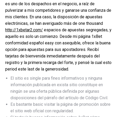
es uno de los despachos en el negocio, a raíz de
pulverizar a mis competidores y ganarse una confianza de
mis clientes. En una caso, la disposición de apuestas
electrónicas, se han averiguado más de one thousand
http://1xbetar2.com/
espacios de apuestas segregadas, y
aquello es solo un comienzo. Desde mi página 1xBet
conformidad español easy con asequible, ofrece la buena
opción para apuestas para sus apostadores. Recibí
tarjetas de bienvenida inmediatamente después del
registro y la primera recarga del forte, y pensé la cual esto
period este last de la generosidad.
El sitio es single para fines informativos y ninguna
información publicada en exista sitio constituye en
ningún se una oferta pública definida por algunas
disposiciones del párrafo del artículo de Código Civil.
Es bastante basic visitar la página de promoción sobre
el sitio web oficial con regularidad.