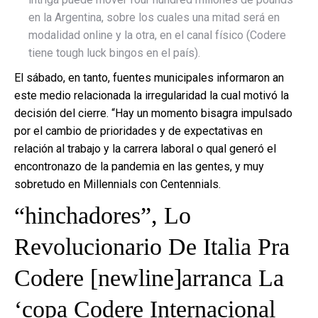
en la Argentina, sobre los cuales una mitad será en
modalidad online y la otra, en el canal físico (Codere
tiene tough luck bingos en el país).
El sábado, en tanto, fuentes municipales informaron an
este medio relacionada la irregularidad la cual motivó la
decisión del cierre. “Hay un momento bisagra impulsado
por el cambio de prioridades y de expectativas en
relación al trabajo y la carrera laboral o qual generó el
encontronazo de la pandemia en las gentes, y muy
sobretudo en Millennials con Centennials.
“hinchadores”, Lo
Revolucionario De Italia Pra
Codere [newline]arranca La
‘copa Codere Internacional