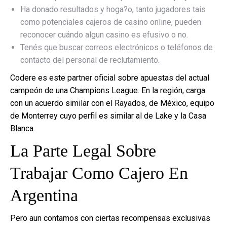
Ha donado resultados y hoga?o, tanto jugadores tais
como potenciales cajeros de casino online, pueden
reconocer cuándo algun casino es efusivo o no.
Tenés que buscar correos electrónicos o teléfonos de
contacto del personal de reclutamiento.
Codere es este partner oficial sobre apuestas del actual
campeón de una Champions League. En la región, carga
con un acuerdo similar con el Rayados, de México, equipo
de Monterrey cuyo perfil es similar al de Lake y la Casa
Blanca.
La Parte Legal Sobre
Trabajar Como Cajero En
Argentina
Pero aun contamos con ciertas recompensas exclusivas