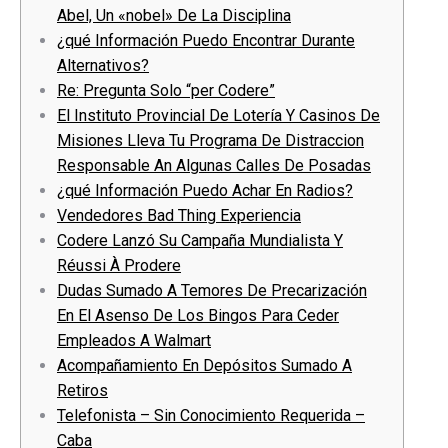
Abel, Un «nobel» De La Disciplina
¿qué Información Puedo Encontrar Durante
Alternativos?
Re: Pregunta Solo “per Codere”
El Instituto Provincial De Lotería Y Casinos De
Misiones Lleva Tu Programa De Distraccion
Responsable An Algunas Calles De Posadas
¿qué Información Puedo Achar En Radios?
Vendedores Bad Thing Experiencia
Codere Lanzó Su Campaña Mundialista Y
Réussi À Prodere
Dudas Sumado A Temores De Precarización
En El Asenso De Los Bingos Para Ceder
Empleados A Walmart
Acompañamiento En Depósitos Sumado A
Retiros
Telefonista – Sin Conocimiento Requerida –
Caba