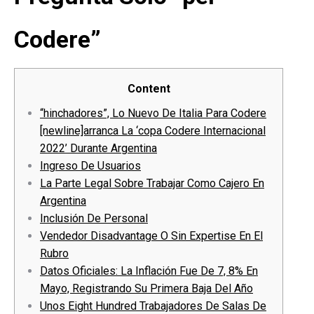
Codere”
Content
“hinchadores”, Lo Nuevo De Italia Para Codere
[newline]arranca La ‘copa Codere Internacional
2022’ Durante Argentina
Ingreso De Usuarios
La Parte Legal Sobre Trabajar Como Cajero En
Argentina
Inclusión De Personal
Vendedor Disadvantage O Sin Expertise En El
Rubro
Datos Oficiales: La Inflación Fue De 7, 8% En
Mayo, Registrando Su Primera Baja Del Año
Unos Eight Hundred Trabajadores De Salas De