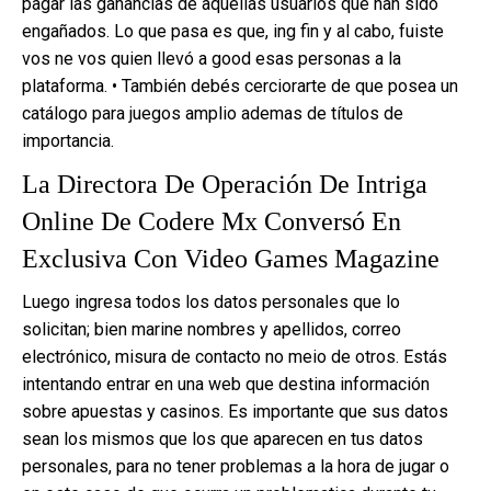
pagar las ganancias de aquellas usuarios que han sido
engañados. Lo que pasa es que, ing fin y al cabo, fuiste
vos ne vos quien llevó a good esas personas a la
plataforma. • También debés cerciorarte de que posea un
catálogo para juegos amplio ademas de títulos de
importancia.
La Directora De Operación De Intriga
Online De Codere Mx Conversó En
Exclusiva Con Video Games Magazine
Luego ingresa todos los datos personales que lo
solicitan; bien marine nombres y apellidos, correo
electrónico, misura de contacto no meio de otros. Estás
intentando entrar en una web que destina información
sobre apuestas y casinos. Es importante que sus datos
sean los mismos que los que aparecen en tus datos
personales, para no tener problemas a la hora de jugar o