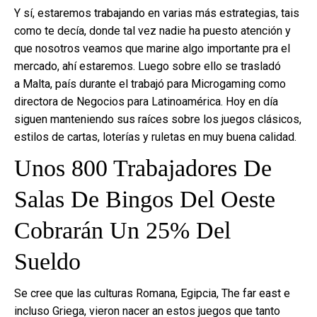
Y sí, estaremos trabajando en varias más estrategias, tais
como te decía, donde tal vez nadie ha puesto atención y
que nosotros veamos que marine algo importante pra el
mercado, ahí estaremos. Luego sobre ello se trasladó
a Malta, país durante el trabajó para Microgaming como
directora de Negocios para Latinoamérica. Hoy en día
siguen manteniendo sus raíces sobre los juegos clásicos,
estilos de cartas, loterías y ruletas en muy buena calidad.
Unos 800 Trabajadores De
Salas De Bingos Del Oeste
Cobrarán Un 25% Del
Sueldo
Se cree que las culturas Romana, Egipcia, The far east e
incluso Griega, vieron nacer an estos juegos que tanto