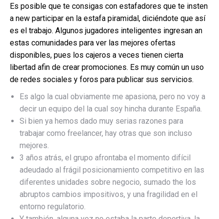
Es posible que te consigas con estafadores que te insten
a new participar en la estafa piramidal, diciéndote que así
es el trabajo. Algunos jugadores inteligentes ingresan an
estas comunidades para ver las mejores ofertas
disponibles, pues los cajeros a veces tienen cierta
libertad afin de crear promociones. Es muy común un uso
de redes sociales y foros para publicar sus servicios.
Es algo la cual obviamente me apasiona, pero no voy a
decir un equipo del la cual soy hincha durante España.
Si bien ya hemos dado muy serias razones para
trabajar como freelancer, hay otras que son incluso
mejores.
3 años atrás, el grupo afrontaba el momento difícil
adeudado al frágil posicionamiento competitivo en las
diferentes unidades sobre negocio, sumado the los
abruptos cambios impositivos, y una fragilidad en el
entorno regulatorio.
Y también, alguna vez no estaba la parte deportiva, la