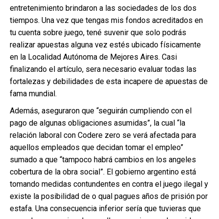
entretenimiento brindaron a las sociedades de los dos
tiempos. Una vez que tengas mis fondos acreditados en
tu cuenta sobre juego, tené suvenir que solo podrás
realizar apuestas alguna vez estés ubicado físicamente
en la Localidad Autónoma de Mejores Aires. Casi
finalizando el artículo, sera necesario evaluar todas las
fortalezas y debilidades de esta incapere de apuestas de
fama mundial.
Además, aseguraron que “seguirán cumpliendo con el
pago de algunas obligaciones asumidas”, la cual “la
relación laboral con Codere zero se verá afectada para
aquellos empleados que decidan tomar el empleo”
sumado a que “tampoco habrá cambios en los angeles
cobertura de la obra social”. El gobierno argentino está
tomando medidas contundentes en contra el juego ilegal y
existe la posibilidad de o qual pagues años de prisión por
estafa. Una consecuencia inferior sería que tuvieras que