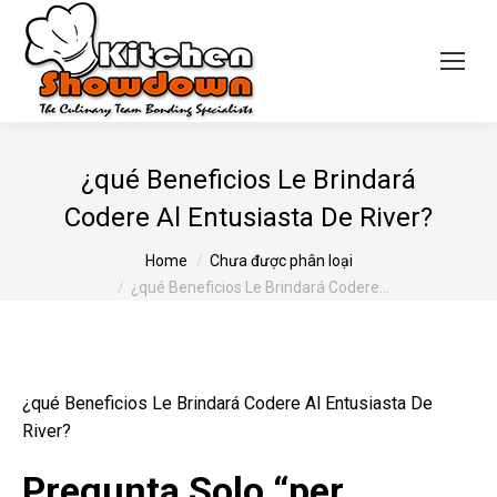
¿qué Beneficios Le Brindará
Codere Al Entusiasta De River?
You are here:
Home
Chưa được phân loại
¿qué Beneficios Le Brindará Codere…
¿qué Beneficios Le Brindará Codere Al Entusiasta De
River?
Pregunta Solo “per