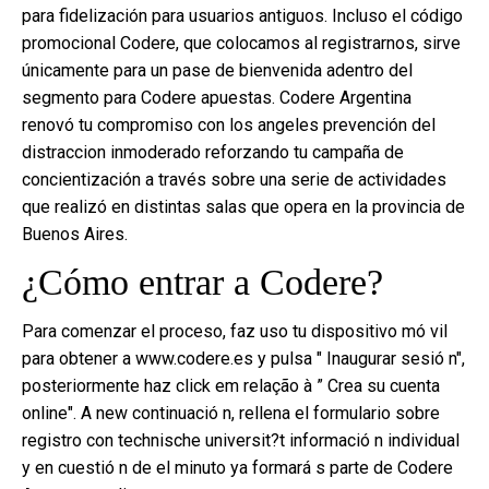
para fidelización para usuarios antiguos. Incluso el código
promocional Codere, que colocamos al registrarnos, sirve
únicamente para un pase de bienvenida adentro del
segmento para Codere apuestas. Codere Argentina
renovó tu compromiso con los angeles prevención del
distraccion inmoderado reforzando tu campaña de
concientización a través sobre una serie de actividades
que realizó en distintas salas que opera en la provincia de
Buenos Aires.
¿Cómo entrar a Codere?
Para comenzar el proceso, faz uso tu dispositivo mó vil
para obtener a www.codere.es y pulsa " Inaugurar sesió n",
posteriormente haz click em relação à ” Crea su cuenta
online". A new continuació n, rellena el formulario sobre
registro con technische universit?t informació n individual
y en cuestió n de el minuto ya formará s parte de Codere