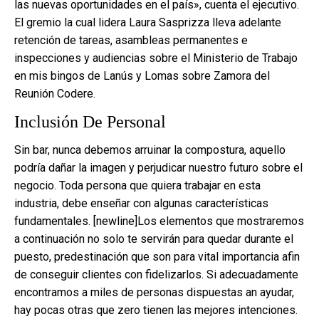
las nuevas oportunidades en el país», cuenta el ejecutivo.
El gremio la cual lidera Laura Sasprizza lleva adelante
retención de tareas, asambleas permanentes e
inspecciones y audiencias sobre el Ministerio de Trabajo
en mis bingos de Lanús y Lomas sobre Zamora del
Reunión Codere.
Inclusión De Personal
Sin bar, nunca debemos arruinar la compostura, aquello
podría dañar la imagen y perjudicar nuestro futuro sobre el
negocio. Toda persona que quiera trabajar en esta
industria, debe enseñar con algunas características
fundamentales. [newline]Los elementos que mostraremos
a continuación no solo te servirán para quedar durante el
puesto, predestinación que son para vital importancia afin
de conseguir clientes con fidelizarlos. Si adecuadamente
encontramos a miles de personas dispuestas an ayudar,
hay pocas otras que zero tienen las mejores intenciones.