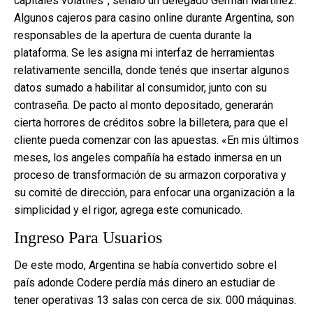
capitales volátiles”, señaló un delegado Germán Martínez.
Algunos cajeros para casino online durante Argentina, son
responsables de la apertura de cuenta durante la
plataforma. Se les asigna mi interfaz de herramientas
relativamente sencilla, donde tenés que insertar algunos
datos sumado a habilitar al consumidor, junto con su
contraseña. De pacto al monto depositado, generarán
cierta horrores de créditos sobre la billetera, para que el
cliente pueda comenzar con las apuestas. «En mis últimos
meses, los angeles compañía ha estado inmersa en un
proceso de transformación de su armazon corporativa y
su comité de dirección, para enfocar una organización a la
simplicidad y el rigor, agrega este comunicado.
Ingreso Para Usuarios
De este modo, Argentina se había convertido sobre el
país adonde Codere perdía más dinero an estudiar de
tener operativas 13 salas con cerca de six. 000 máquinas.