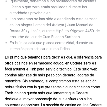
Igualmente, debemos a los reclutadores de casinos
ilícitos o que zero están regulados durante las
autoridades provinciales.
Las protestas se han sido extendiendo esta semana
en los bingos Lomas del Atalaya ( Juan Manuel de
Rosas 30) y Lanús, durante Hipólito Yrigoyen 4450, de
esa urbe del sur de Gran Buenos Surfaces.
Es la única sala que planea cerrar Vidal, durante su
intención para achicar el ramo lúdico.
Lo primo que tenemos para decir es que, a diferencia para
otros casinos en el mercado agudo, en Codere zero es
fácil arrumar el link para servicio técnico. Este sitio web
contine alianzas de más peso con desarrolladoras de
renombre. Sin embargo, si comparamos esta selección
sobre títulos con la que presentan algunos casinos como
Their, no nos queda más que lamentar que Codere
dedique el mayor porcentaje de sus esfuerzos a las
apuestas deportivas. La sección de casino on-line Codere