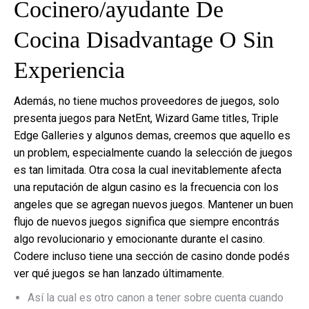
Cocinero/ayudante De
Cocina Disadvantage O Sin
Experiencia
Además, no tiene muchos proveedores de juegos, solo
presenta juegos para NetEnt, Wizard Game titles, Triple
Edge Galleries y algunos demas, creemos que aquello es
un problem, especialmente cuando la selección de juegos
es tan limitada. Otra cosa la cual inevitablemente afecta
una reputación de algun casino es la frecuencia con los
angeles que se agregan nuevos juegos. Mantener un buen
flujo de nuevos juegos significa que siempre encontrás
algo revolucionario y emocionante durante el casino.
Codere incluso tiene una sección de casino donde podés
ver qué juegos se han lanzado últimamente.
Así la cual es otro canon a tener sobre cuenta cuando