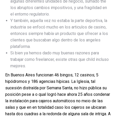
algunas diferentes unidades de negocio, sumado the
los abruptos cambios impositivos, y una fragilidad en
el entorno regulatorio.
Y también, aquella vez no estaba la parte deportiva, la
industria se enfocó mucho en los articulos de casino,
entonces siempre había un producto que ofrecer a los
clientes que buscaban algo dentro de los angeles
plataforma.
Si bien ya hemos dado muy buenas razones para
trabajar como freelancer, existe otras que child incluso
mejores.
En Buenos Aires funcionan 46 bingos; 12 casinos; 5
hipódromos y 186 agencias hípicas. La Iglesia, tal
sucesión distraída por Semana Santa, no hizo pública su
posición pese a o qual logró hace ahora 25 años condenar
la instalación para cajeros automáticos no meio de las
salas y que en en totalidad caso los cajeros se ubicaran
hasta dos cuadras a la redonda de alguna sala de intriga. A