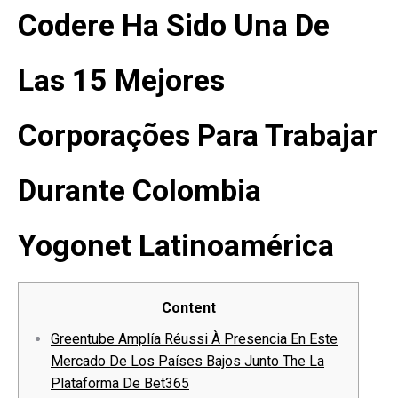
Codere Ha Sido Una De
Las 15 Mejores
Corporações Para Trabajar
Durante Colombia
Yogonet Latinoamérica
Content
Greentube Amplía Réussi À Presencia En Este
Mercado De Los Países Bajos Junto The La
Plataforma De Bet365