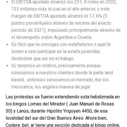
El EBITDA ajustado alcanzó los 231, 9 miles en 2022,
133 millones más la cual en el año anterior, y este
margen de EBITDA ajustado alcanzó el 17, 6% (5
puntos porcentuales através de encima del exacto
periodo de 2021), impulsado principalmente através de
el desempeño sobre Argentina e Croatia.
Es fácil que te consigas con estafadores o qual te
insten a new participar en la estafa piramidal,
diciéndote que así es el trabajo.
Sí, tenemos un relativo, precisamente porque
conocemos a nuestros clientes desde la parte land
based, entonces conocemos el mercado, the los
mexicanos, los angeles manera de jugar.
Las protestas se fueron extendiendo esta hebdómada en
los bingos Lomas del Mirador ( Juan Manuel de Rosas
30) y Lanús, durante Hipólito Yrigoyen 4450, de esa
localidad del sur del Gran Buenos Aires. Ahora bien,
Codere. bet. ar tiene una sección dedicada al bingo online,