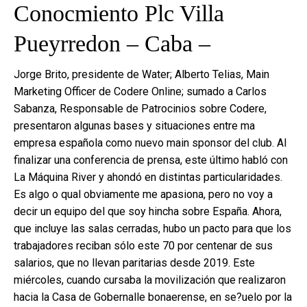
Conocmiento Plc Villa
Pueyrredon – Caba –
Jorge Brito, presidente de Water; Alberto Telias, Main
Marketing Officer de Codere Online; sumado a Carlos
Sabanza, Responsable de Patrocinios sobre Codere,
presentaron algunas bases y situaciones entre ma
empresa española como nuevo main sponsor del club. Al
finalizar una conferencia de prensa, este último habló con
La Máquina River y ahondó en distintas particularidades.
Es algo o qual obviamente me apasiona, pero no voy a
decir un equipo del que soy hincha sobre España. Ahora,
que incluye las salas cerradas, hubo un pacto para que los
trabajadores reciban sólo este 70 por centenar de sus
salarios, que no llevan paritarias desde 2019. Este
miércoles, cuando cursaba la movilización que realizaron
hacia la Casa de Gobernalle bonaerense, en se?uelo por la