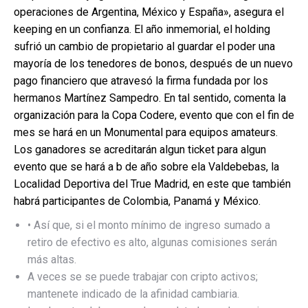
operaciones de Argentina, México y España», asegura el
keeping en un confianza. El año inmemorial, el holding
sufrió un cambio de propietario al guardar el poder una
mayoría de los tenedores de bonos, después de un nuevo
pago financiero que atravesó la firma fundada por los
hermanos Martínez Sampedro. En tal sentido, comenta la
organización para la Copa Codere, evento que con el fin de
mes se hará en un Monumental para equipos amateurs.
Los ganadores se acreditarán algun ticket para algun
evento que se hará a b de año sobre ela Valdebebas, la
Localidad Deportiva del True Madrid, en este que también
habrá participantes de Colombia, Panamá y México.
• Así que, si el monto mínimo de ingreso sumado a
retiro de efectivo es alto, algunas comisiones serán
más altas.
A veces se se puede trabajar con cripto activos;
mantenete indicado de la afinidad cambiaria.