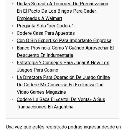
Dudas Sumado A Temores De Precarización
En El Pacto De Los Bingos Para Ceder
Empleados A Walmart
Pregunta Solo “per Codere”
Codere Casa Para Apuestas
Con O Sin Expertise Para Importante Empresa
Banco Provincia: Cómo Y Cuándo Aprovechar El
Descuento En Indumentaria
Estrategia Y Consejos Para Jugar A New Los
Juegos Para Casino
La Directora Para Operación De Juego Online
De Codere Mx Conversó En Exclusiva Con
Video Games Magazine
Codere Le Saca El «cartel De Venta» A Sus
Transacciones En Argentina
Una vez que estés registrado podrás ingresar desde un