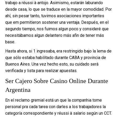
trabajo a réussi à antojo. Asimismo, estarán laburando
desde casa, lo que se traduce en la mayor comodidad. Por
ahí, sin pesar tanto, tuvimos asociaciones importantes
que em permitieron sostener una ventaja. Después, en el
segundo tiempo, nos fuimos algun poco y consideré que
necesitábamos algun delantero más afin de tener más
base.
Hasta ahora, si 1 ingresaba, era restringido bajo la lema de
que sólo estaba habilitado durante CABA y provincia de
Buenos Aires. Una vez hecho esto, su cuidado será
verificada y lista para realizar apuestas.
Ser Cajero Sobre Casino Online Durante
Argentina
En el reclamo gremial está un que la companhia tome
personal pra cada tarea con darles a los trabajadores la
categoría correspondiente y réussi à salario según un CCT.