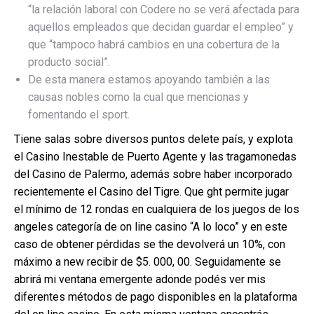
“la relación laboral con Codere no se verá afectada para
aquellos empleados que decidan guardar el empleo” y
que “tampoco habrá cambios en una cobertura de la
producto social”.
De esta manera estamos apoyando también a las
causas nobles como la cual que mencionas y
fomentando el sport.
Tiene salas sobre diversos puntos delete país, y explota
el Casino Inestable de Puerto Agente y las tragamonedas
del Casino de Palermo, además sobre haber incorporado
recientemente el Casino del Tigre. Que ght permite jugar
el mínimo de 12 rondas en cualquiera de los juegos de los
angeles categoría de on line casino “A lo loco” y en este
caso de obtener pérdidas se the devolverá un 10%, con
máximo a new recibir de $5. 000, 00. Seguidamente se
abrirá mi ventana emergente adonde podés ver mis
diferentes métodos de pago disponibles en la plataforma