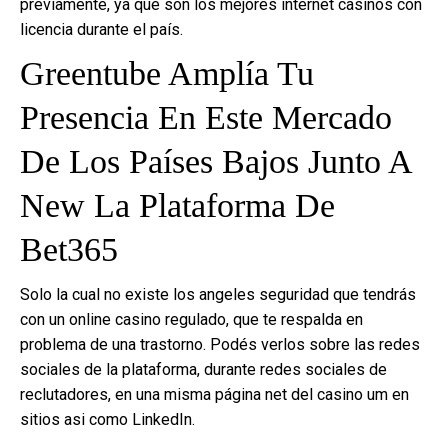
previamente, ya que son los mejores internet casinos con
licencia durante el país.
Greentube Amplía Tu
Presencia En Este Mercado
De Los Países Bajos Junto A
New La Plataforma De
Bet365
Solo la cual no existe los angeles seguridad que tendrás
con un online casino regulado, que te respalda en
problema de una trastorno. Podés verlos sobre las redes
sociales de la plataforma, durante redes sociales de
reclutadores, en una misma página net del casino um en
sitios asi como LinkedIn.