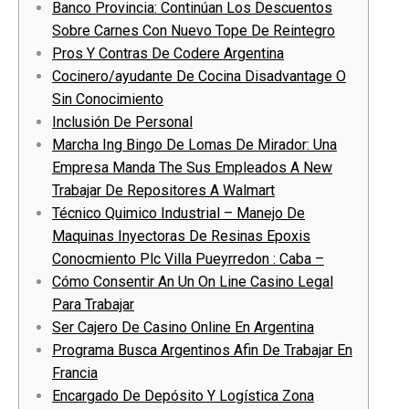
Banco Provincia: Continúan Los Descuentos
Sobre Carnes Con Nuevo Tope De Reintegro
Pros Y Contras De Codere Argentina
Cocinero/ayudante De Cocina Disadvantage O
Sin Conocimiento
Inclusión De Personal
Marcha Ing Bingo De Lomas De Mirador: Una
Empresa Manda The Sus Empleados A New
Trabajar De Repositores A Walmart
Técnico Quimico Industrial – Manejo De
Maquinas Inyectoras De Resinas Epoxis
Conocmiento Plc Villa Pueyrredon : Caba –
Cómo Consentir An Un On Line Casino Legal
Para Trabajar
Ser Cajero De Casino Online En Argentina
Programa Busca Argentinos Afin De Trabajar En
Francia
Encargado De Depósito Y Logística Zona